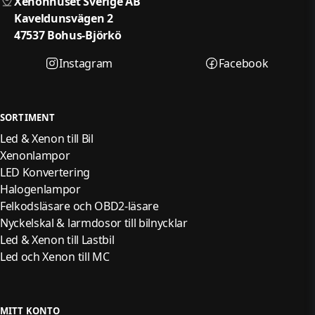
Xenonhuset Sverige AB
Kaveldunsvägen 2
47537 Bohus-Björkö
Instagram
Facebook
SORTIMENT
Led & Xenon till Bil
Xenonlampor
LED Konvertering
Halogenlampor
Felkodsläsare och OBD2-läsare
Nyckelskal & larmdosor till bilnycklar
Led & Xenon till Lastbil
Led och Xenon till MC
MITT KONTO