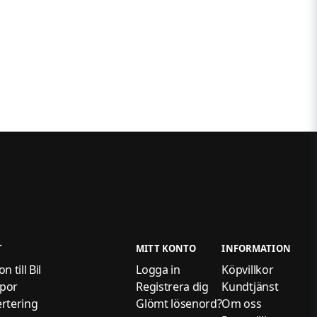
T
MITT KONTO
INFORMATION
 till Bil
Logga in
Köpvillkor
por
Registrera dig
Kundtjänst
rtering
Glömt lösenord?
Om oss