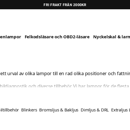
FRI FRAKT FRÅN 2000KR
genlampor
Felkodsläsare och OBD2-läsare
Nyckelskal & larm
tt urval av olika lampor till en rad olika positioner och fattni
ildiagnostik och diverse tillbehör. Vi har lampor för de flesta 
ägen så har vi något som passar.
an passa in för dig. Filtrera fram rätt lampa i kategorierna el
iltillbehör
Blinkers
Bromsljus & Bakljus
Dimljus & DRL
Extraljus
 oss på
helpdesk@xenonhuset.se
så hjälper vi dig.