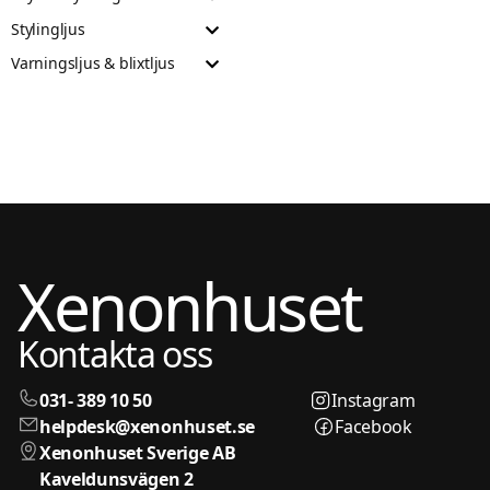
Stylingljus
Varningsljus & blixtljus
Xenonhuset
Kontakta oss
031- 389 10 50
Instagram
helpdesk@xenonhuset.se
Facebook
Xenonhuset Sverige AB
Kaveldunsvägen 2