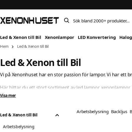
Sök bland 2000+ produkter…
Led & Xenon till Bil
Xenonlampor
LED Konvertering
Halo
Hem
Led & Xenon till Bil
Led & Xenon till Bil
Vi på Xenonhuset har en stor passion för lampor. Vi har ett bre
Här hittar du ett stort sortiment av led lampor, xenonlampor, b
ett utställningsobjekt, premiumlampor för maximalt ljus på v
Visa mer
Vi har delat in kategorierna efter vad vi tänkt att lamporna k
Arbetsbelysning
Backljus
B
Led & Xenon till Bil
Hittar du inte det du söker så är du välkommen att kontakta
Arbetsbelysning