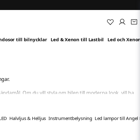
dosor till bilnycklar
Led & Xenon till Lastbil
Led och Xenon
ngar.
ändamål. Om du vill styla om bilen till moderna look, vill ha
ler så använder du sökfältet för direktsökning.
 LED
Halvljus & Helljus
Instrumentbelysning
Led lampor till Angel