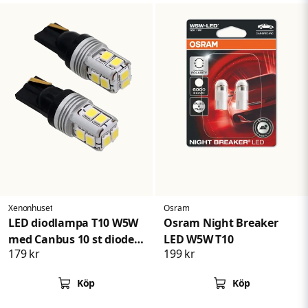
Xenonhuset
Osram
LED diodlampa T10 W5W
Osram Night Breaker
med Canbus 10 st dioder
LED W5W T10
179 kr
199 kr
xenonvit
Köp
Köp