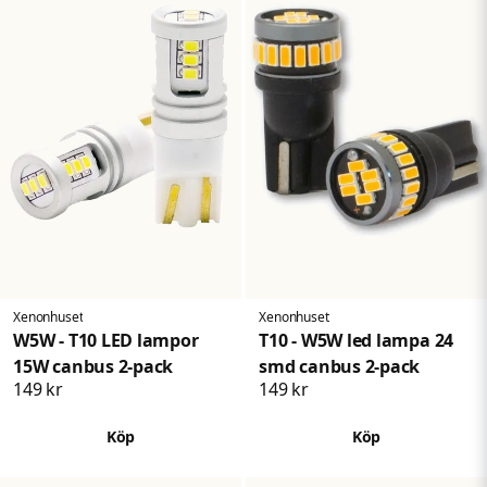
Xenonhuset
Xenonhuset
W5W - T10 LED lampor
T10 - W5W led lampa 24
15W canbus 2-pack
smd canbus 2-pack
149 kr
149 kr
Köp
Köp