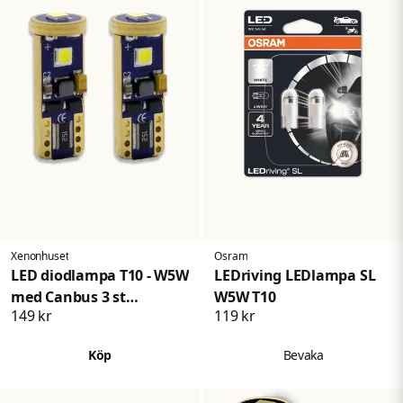
Xenonhuset
Osram
LED diodlampa T10 - W5W
LEDriving LEDlampa SL
med Canbus 3 st
W5W T10
149 kr
119 kr
Samsung dioder
Köp
Bevaka