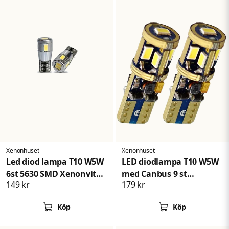
Xenonhuset
Xenonhuset
Led diod lampa T10 W5W
LED diodlampa T10 W5W
6st 5630 SMD Xenonvit
med Canbus 9 st
149 kr
179 kr
Canbus
Samsung dioder
xenonvit
Köp
Köp