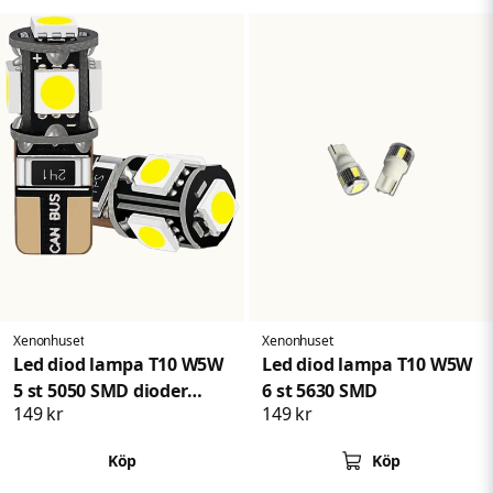
Xenonhuset
Xenonhuset
Led diod lampa T10 W5W
Led diod lampa T10 W5W
5 st 5050 SMD dioder
6 st 5630 SMD
149 kr
149 kr
canbus 2-pack
Köp
Köp