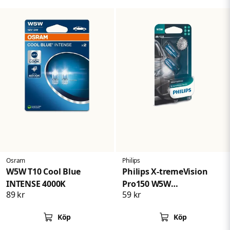
Osram
Philips
W5W T10 Cool Blue
Philips X-tremeVision
INTENSE 4000K
Pro150 W5W
89 kr
59 kr
Halogenlampa
Köp
Köp