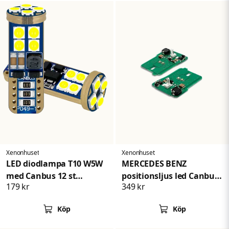
Xenonhuset
Xenonhuset
LED diodlampa T10 W5W
MERCEDES BENZ
med Canbus 12 st
positionsljus led Canbus
179 kr
349 kr
Samsung dioder
A207 C207 W212
xenonvit
Köp
Köp