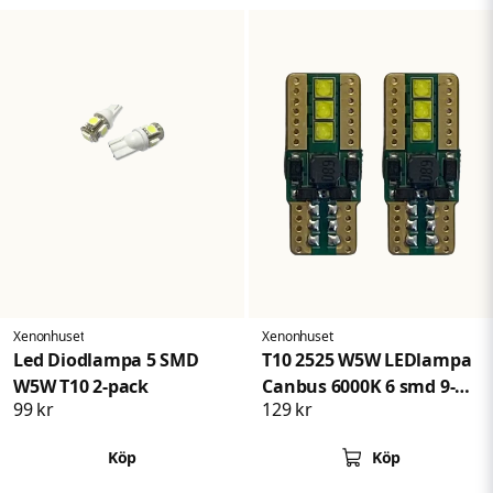
Xenonhuset
Xenonhuset
Led Diodlampa 5 SMD
T10 2525 W5W LEDlampa
W5W T10 2-pack
Canbus 6000K 6 smd 9-
99 kr
129 kr
32V
Köp
Köp