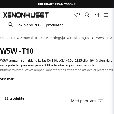
FRI FRAKT FRÅN 2000KR
Sök bland 2000+ produkter…
em
Led & Xenon till Bil
Parkeringsljus & Positionsljus
W5W - T10
W5W - T10
W5W lampan, som ibland kallas för T10,
W2,1x9,5d, 2825 eller 194 är den klart
vanligaste lampan som passar till både interiör, positionsljus och
nummerskylten. W5W lampan kännetecknas oftas med att den är platt nertill
som man skjuter in i lamphållaren.
Visa mer
W5W lampor original har en styrka på 5W. Vi på Xenonhuset är specialister på
lampor och har många W5W lampor med varierande styrkor, färger och
storlekar.
22 produkter
Mest populära