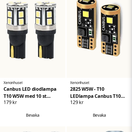
Xenonhuset
Xenonhuset
Canbus LED diodlampa
2825 W5W - T10
T10 W5W med 10 st
LEDlampa Canbus T10
179 kr
129 kr
dioder xenonvit
6000K
Bevaka
Bevaka