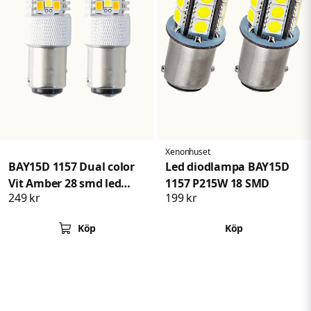
Xenonhuset
BAY15D 1157 Dual color
Led diodlampa BAY15D
Vit Amber 28 smd led
1157 P215W 18 SMD
249 kr
199 kr
lampa 2pack
Köp
Köp