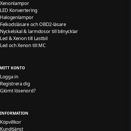
Xenonlampor
LED Konvertering
Halogenlampor
Felkodsläsare och OBD2-läsare
Nyckelskal & larmdosor till bilnycklar
Led & Xenon till Lastbil
Led och Xenon till MC
MITT KONTO
Logga in
Registrera dig
Glömt lösenord?
INFORMATION
Köpvillkor
Kundtjänst