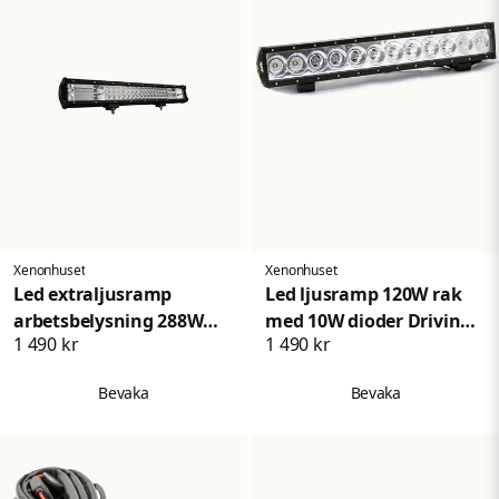
Xenonhuset
Xenonhuset
Led extraljusramp
Led ljusramp 120W rak
arbetsbelysning 288W
med 10W dioder Driving
1 490 kr
1 490 kr
Combo
Beam
Bevaka
Bevaka