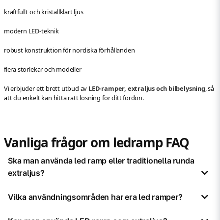
kraftfullt och kristallklart ljus
modern LED-teknik
robust konstruktion för nordiska förhållanden
flera storlekar och modeller
Vi erbjuder ett brett utbud av
LED-ramper, extraljus och bilbelysning
, så
att du enkelt kan hitta rätt lösning för ditt fordon.
Vanliga frågor om ledramp FAQ
Ska man använda led ramp eller traditionella runda
extraljus?
Det beror lite på vad du som användare av fordonet är ute efter. En ljusramp
Vilka användningsområden har era led ramper?
kan monteras på trånga utrymmen och kräver inte så mycket plats. En led
ramp kan användas både som extraljus och arbetsbelysning beroende på
Våra led ljusramper passar till både bil och lastbil. Vi har gjort våra ramper