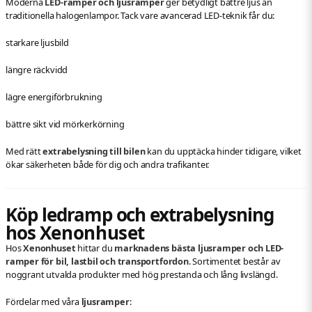
Moderna
LED-ramper och ljusramper
ger betydligt bättre ljus än
traditionella halogenlampor. Tack vare avancerad LED-teknik får du:
starkare ljusbild
längre räckvidd
lägre energiförbrukning
bättre sikt vid mörkerkörning
Med rätt
extrabelysning till bilen
kan du upptäcka hinder tidigare, vilket
ökar säkerheten både för dig och andra trafikanter.
Köp ledramp och extrabelysning
hos
Xenonhuset
Hos
Xenonhuset
hittar du
marknadens bästa ljusramper och LED-
ramper för bil, lastbil och transportfordon
. Sortimentet består av
noggrant utvalda produkter med hög prestanda och lång livslängd.
Fördelar med våra
ljusramper
: