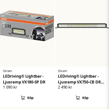
Osram
Osram
LEDriving® Lightbar -
LEDriving® Lightbar -
Ljusramp VX180-SP DR
Ljusramp VX750-CB DR
1 090 kr
2 490 kr
SM
Köp
Köp