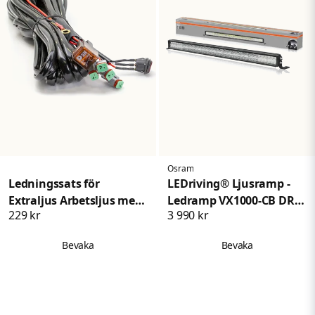
Osram
Ledningssats för
LEDriving® Ljusramp -
Extraljus Arbetsljus med
Ledramp VX1000-CB DR
229 kr
3 990 kr
4 DTKontakt Version 2
SM
Bevaka
Bevaka