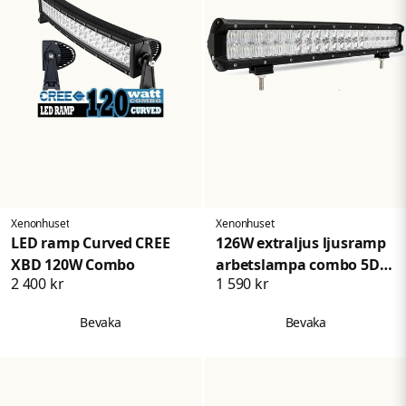
Xenonhuset
Xenonhuset
LED ramp Curved CREE
126W extraljus ljusramp
XBD 120W Combo
arbetslampa combo 5D
2 400 kr
1 590 kr
lins
Bevaka
Bevaka