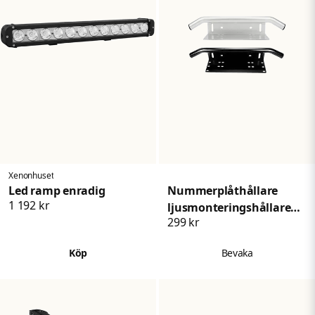
Xenonhuset
Led ramp enradig
Nummerplåthållare
1 192 kr
ljusmonteringshållare
299 kr
med båge
Köp
Bevaka