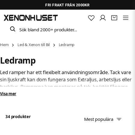
FRI FRAKT FRÅN 2000KR
Sök bland 2000+ produkter…
Hem
Led & Xenon till Bil
Ledramp
Ledramp
Led ramper har ett flexibelt användningsområde. Tack vare
sin ljuskraft kan dom fungera som Extraljus, arbetsljus eller
backljus. Ramperna kan monteras på tak, ko/stöt fångare,
extraljusfästen osv. Ramperna monteras med plus och
Visa mer
minus kabel och kan antingen kopplas in på en ljussignal på
fordonet eller så kan man använda en reläkabel med
separat på/av knapp.
34 produkter
Mest populära
En ledramp är bör kopplas in på samma signal som helljuset.