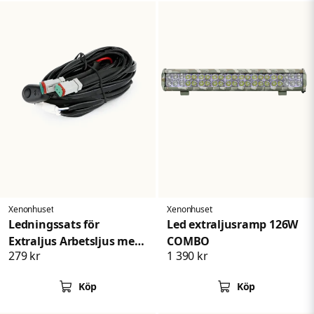
Xenonhuset
Xenonhuset
Ledningssats för
Led extraljusramp 126W
Extraljus Arbetsljus med
COMBO
279 kr
1 390 kr
2 DT-Kontakt
Köp
Köp