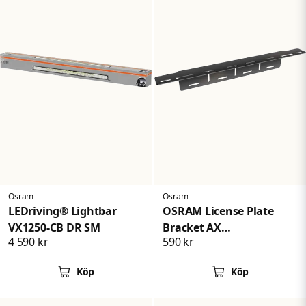
Osram
Osram
LEDriving® Lightbar
OSRAM License Plate
VX1250-CB DR SM
Bracket AX
4 590 kr
590 kr
Nummerplåtsfäste
Köp
Köp