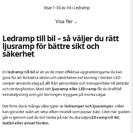
Visar 1-30 av 34 i Ledramp
Visa fler ...
Ledramp till bil – så väljer du rätt
ljusramp för bättre sikt och
säkerhet
En
ledramp till bil
är en av de mest effektiva upgraderingarna du kan
göra för att förbättra sikten och säkerheten vid körning i mörker. LED-
ramper används idag på allt från personbilar och transportbilar till lastbilar
och terrängfordon. Med rätt
ljusramp eller LED-ramp
får du kraftfull
extrabelysning som gör körningen tryggare på mörka vägar.
Det finns dock många olika typer av
ledramper och ljusramper
, vilket
kan göra det svårt att veta vilken modell som passar bäst. I den här guiden
går vi igenom vad du bör tänka på när du ska välja
LED-ramp till bil,
lastbil eller annat fordon
.