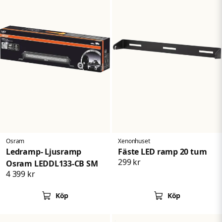
Osram
Xenonhuset
Ledramp- Ljusramp
Fäste LED ramp 20 tum
299 kr
Osram LEDDL133-CB SM
4 399 kr
Köp
Köp