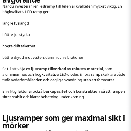
När du investerar i en
ledramp till bilen
är kvaliteten mycket viktig. En
högkvalitativ LED-ramp ger:
längre livslängd
bättre ljusstyrka
högre driftsäkerhet
bättre skydd mot vatten, damm och vibrationer
Se till att välja en
ljusramp tillverkad av robusta material
, som
aluminiumhus och högkvalitativa LED-dioder. En bra ramp ska klara både
tuffa väderförhållanden och daglig användning utan att försämras.
En viktig faktor är också
bärkapacitet och konstruktion
, så att rampen
sitter stabilt och klarar belastning under körning.
Ljusramper som ger maximal sikt i
mörker