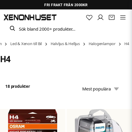
FRI FRAKT FRÅN 2000KR
Sök bland 2000+ produkter…
m
Led & Xenon till Bil
Halvljus & Helljus
Halogenlampor
H4
H4
18 produkter
Mest populära