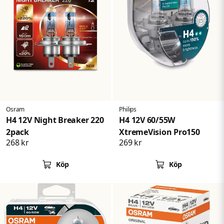
Osram
Philips
H4 12V Night Breaker 220
H4 12V 60/55W
2pack
XtremeVision Pro150
268 kr
269 kr
Köp
Köp