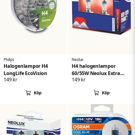
Philips
Neolux
Halogenlampor H4
H4 halogenlampor
LongLife EcoVision
60/55W Neolux Extra
149 kr
149 kr
Light +150%
Köp
Köp