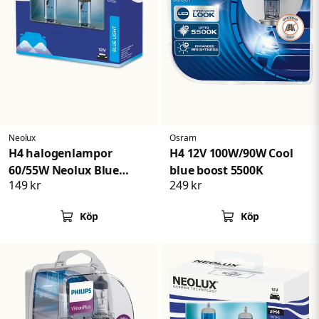
Neolux
Osram
H4 halogenlampor
H4 12V 100W/90W Cool
60/55W Neolux Blue
blue boost 5500K
149 kr
249 kr
Light
Köp
Köp