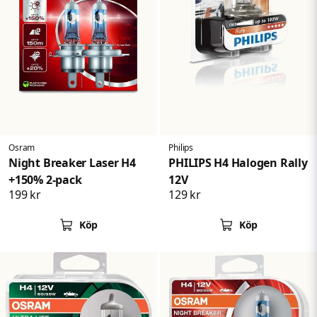
Osram
Philips
Night Breaker Laser H4
PHILIPS H4 Halogen Rally
+150% 2-pack
12V
199 kr
129 kr
Köp
Köp