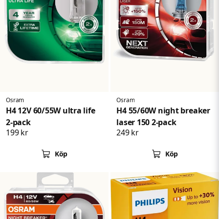
Osram
Osram
H4 12V 60/55W ultra life
H4 55/60W night breaker
2-pack
laser 150 2-pack
199 kr
249 kr
Köp
Köp