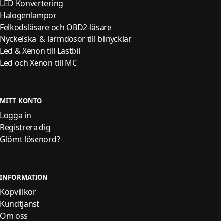
LED Konvertering
Halogenlampor
Felkodsläsare och OBD2-läsare
Nyckelskal & larmdosor till bilnycklar
Led & Xenon till Lastbil
Led och Xenon till MC
MITT KONTO
Logga in
Registrera dig
Glömt lösenord?
INFORMATION
Köpvillkor
Kundtjänst
Om oss