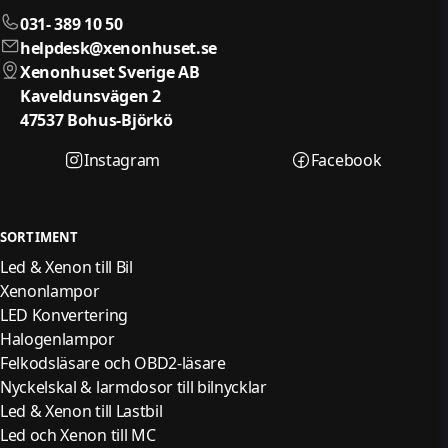
031- 389 10 50
helpdesk@xenonhuset.se
Xenonhuset Sverige AB
Kaveldunsvägen 2
47537 Bohus-Björkö
Instagram
Facebook
SORTIMENT
Led & Xenon till Bil
Xenonlampor
LED Konvertering
Halogenlampor
Felkodsläsare och OBD2-läsare
Nyckelskal & larmdosor till bilnycklar
Led & Xenon till Lastbil
Led och Xenon till MC