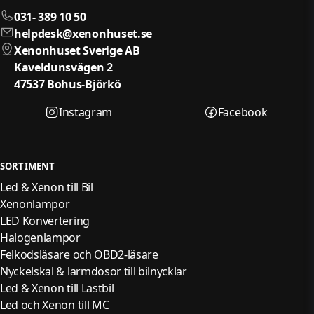
031- 389 10 50
helpdesk@xenonhuset.se
Xenonhuset Sverige AB
Kaveldunsvägen 2
47537 Bohus-Björkö
Instagram
Facebook
SORTIMENT
Led & Xenon till Bil
Xenonlampor
LED Konvertering
Halogenlampor
Felkodsläsare och OBD2-läsare
Nyckelskal & larmdosor till bilnycklar
Led & Xenon till Lastbil
Led och Xenon till MC