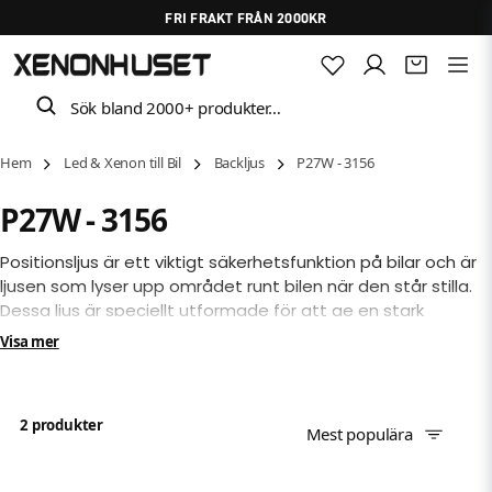
FRI FRAKT FRÅN 2000KR
Sök bland 2000+ produkter…
Hem
Led & Xenon till Bil
Backljus
P27W - 3156
P27W - 3156
Positionsljus är ett viktigt säkerhetsfunktion på bilar och är
ljusen som lyser upp området runt bilen när den står stilla.
Dessa ljus är speciellt utformade för att ge en stark
ljusstyrka och ett brett ljusutbredning, vilket gör att föraren
Visa mer
kan se omgivningen tydligt när bilen står parkerad.
2 produkter
Mest populära