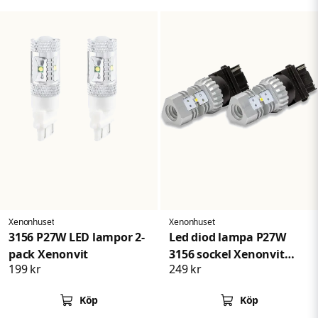
Xenonhuset
Xenonhuset
3156 P27W LED lampor 2-
Led diod lampa P27W
pack Xenonvit
3156 sockel Xenonvit
199 kr
249 kr
2pack
Köp
Köp