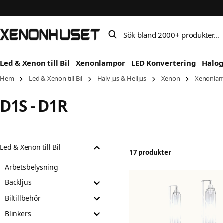
Sök bland 2000+ produkter…
Led & Xenon till Bil
Xenonlampor
LED Konvertering
Halo
Hem
Led & Xenon till Bil
Halvljus & Helljus
Xenon
Xenonla
D1S - D1R
Led & Xenon till Bil
17 produkter
Arbetsbelysning
Backljus
Biltillbehör
Blinkers