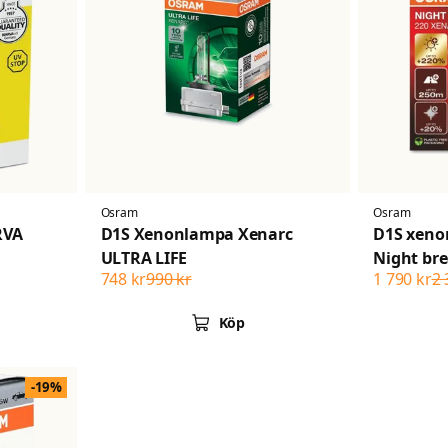
Osram
Osram
RVA
D1S Xenonlampa Xenarc
D1S xen
ULTRA LIFE
Night bre
748 kr
990 kr
1 790 kr
2 
pack
Köp
-19%