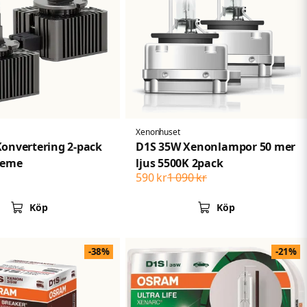
Xenonhuset
onvertering 2-pack
D1S 35W Xenonlampor 50 mer
reme
ljus 5500K 2pack
590 kr
1 090 kr
Köp
Köp
-38%
-21%