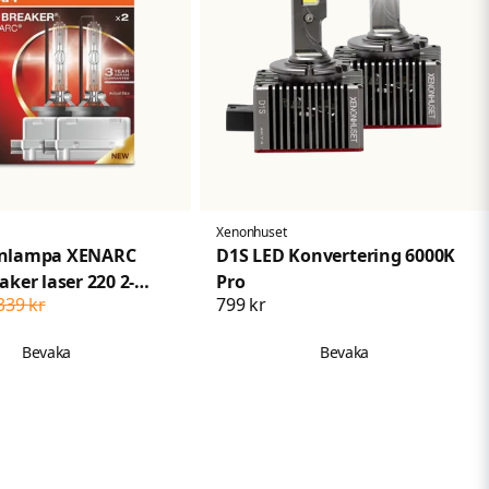
Xenonhuset
onlampa XENARC
D1S LED Konvertering 6000K
aker laser 220 2-
Pro
339 kr
799 kr
Bevaka
Bevaka