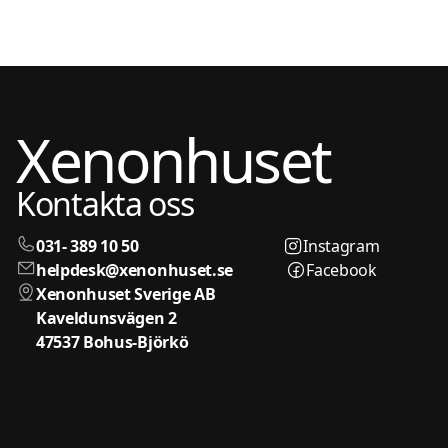
Xenonhuset
Kontakta oss
031- 389 10 50
Instagram
helpdesk@xenonhuset.se
Facebook
Xenonhuset Sverige AB
Kaveldunsvägen 2
47537 Bohus-Björkö