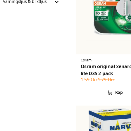
Varningsljus & blixtljus
Osram
Osram original xenarc
life D3S 2-pack
1 590 kr
1 790 kr
Köp