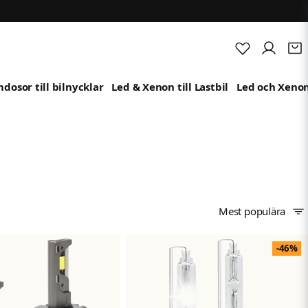
dosor till bilnycklar
Led & Xenon till Lastbil
Led och Xenon
Mest populära
-46%