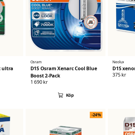
Osram
Neolux
 ultra
D1S Osram Xenarc Cool Blue
D1S xeno
375 kr
Boost 2-Pack
1 690 kr
Köp
-24%