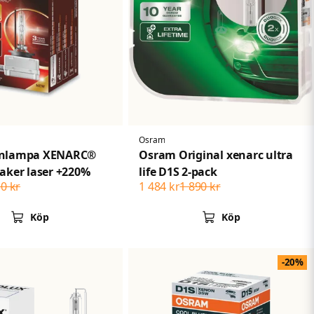
Osram
onlampa XENARC®
Osram Original xenarc ultra
aker laser +220%
life D1S 2-pack
30 kr
1 484 kr
1 890 kr
Köp
Köp
-20%