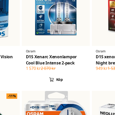
Osram
Osram
 Vision
D1S Xenarc Xenonlampor
D1S xen
Cool Blue Intense 2-pack
Night bre
1 570 kr
2 070 kr
949 kr
1 5
Köp
-11%