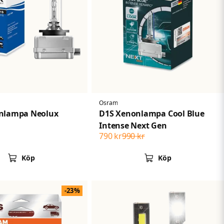
Osram
nlampa Neolux
D1S Xenonlampa Cool Blue
Intense Next Gen
790 kr
990 kr
Köp
Köp
-23%