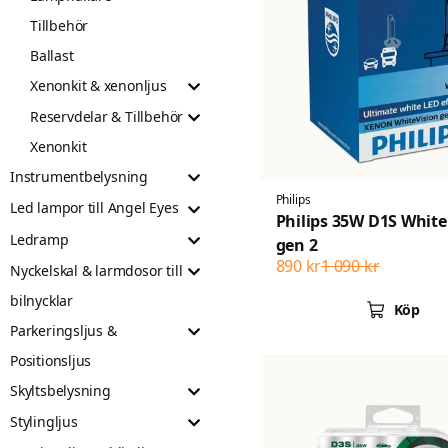
Tillbehör
Ballast
Xenonkit & xenonljus
Reservdelar & Tillbehör
Xenonkit
Instrumentbelysning
Philips
Led lampor till Angel Eyes
Philips 35W D1S White
Ledramp
gen 2
890 kr
1 090 kr
Nyckelskal & larmdosor till
bilnycklar
Köp
Parkeringsljus &
Positionsljus
Skyltsbelysning
Stylingljus