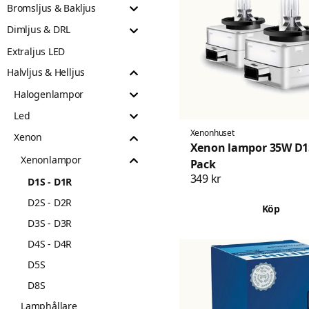
Bromsljus & Bakljus
Dimljus & DRL
Extraljus LED
Halvljus & Helljus
Halogenlampor
Led
Xenonhuset
Xenon
Xenon lampor 35W D1S
Xenonlampor
Pack
349 kr
D1S - D1R
D2S - D2R
Köp
D3S - D3R
D4S - D4R
D5S
D8S
Lamphållare