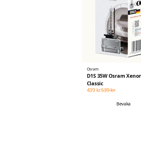
Osram
D1S 35W Osram Xeno
Classic
439 kr
539 kr
Bevaka