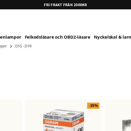
FRI FRAKT FRÅN 2000KR
genlampor
Felkodsläsare och OBD2-läsare
Nyckelskal & larm
mpor
D1S - D1R
-39%