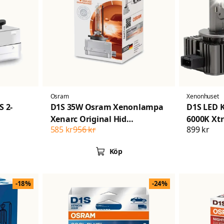
Osram
Xenonhuset
 2-
D1S 35W Osram Xenonlampa
D1S LED K
Xenarc Original Hid
6000K Xt
585 kr
956 kr
899 kr
strålkastarlampa
Köp
-18%
-24%