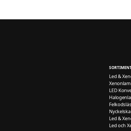
SORTIMEN
Led & Xenon
Xenonlam
LED Konve
Halogenl
Felkodslä
Nyckelskal
Led & Xenon
Led och Xe