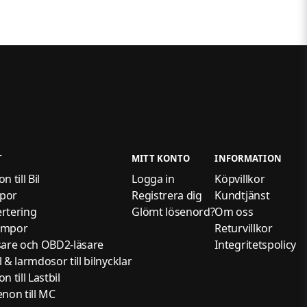
T
MITT KONTO
INFORMATION
 till Bil
Logga in
Köpvillkor
por
Registrera dig
Kundtjänst
rtering
Glömt lösenord?
Om oss
ampor
Returvillkor
sare och OBD2-läsare
Integritetspolicy
 & larmdosor till bilnycklar
 till Lastbil
non till MC