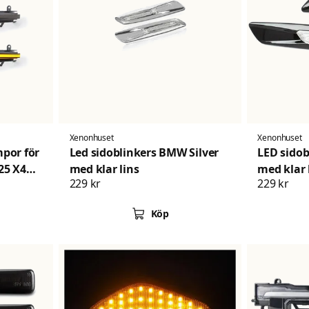
Xenonhuset
Xenonhuset
por för
Led sidoblinkers BMW Silver
LED sido
25 X4
med klar lins
med klar 
229 kr
229 kr
Köp