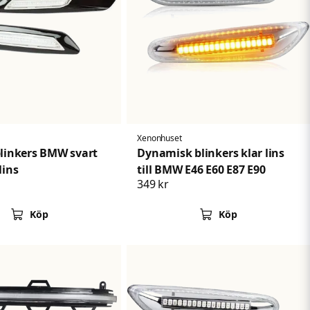
Xenonhuset
blinkers BMW svart
Dynamisk blinkers klar lins
lins
till BMW E46 E60 E87 E90
349 kr
Köp
Köp