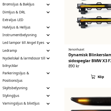
Bromsljus & Bakljus
Dimljus & DRL
Extraljus LED
Halvljus & Helljus
Instrumentbelysning
Led lampor till Angel Eyes
Xenonhuset
Ledramp
Dynamisk Blinkerslam
Nyckelskal & larmdosor till
sidospeglar BMW X3 F
bilnycklar
890 kr
F26 X5 F15 X6 F16
Parkeringsljus &
Köp
Positionsljus
Skyltsbelysning
Stylingljus
Varningsljus & blixtljus