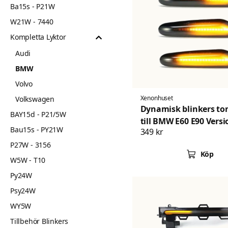
Ba15s - P21W
W21W - 7440
Kompletta Lyktor
Audi
BMW
Volvo
Xenonhuset
Volkswagen
Dynamisk blinkers ton
BAY15d - P21/5W
till BMW E60 E90 Versi
Bau15s - PY21W
349 kr
P27W - 3156
Köp
W5W - T10
Py24W
Psy24W
WY5W
Tillbehör Blinkers