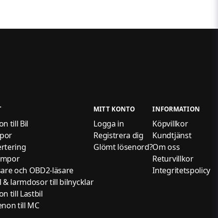
T
MITT KONTO
INFORMATION
 till Bil
Logga in
Köpvillkor
por
Registrera dig
Kundtjänst
rtering
Glömt lösenord?
Om oss
ampor
Returvillkor
sare och OBD2-läsare
Integritetspolicy
 & larmdosor till bilnycklar
 till Lastbil
non till MC