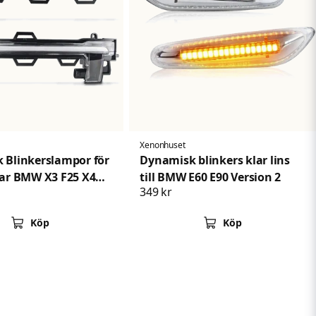
Xenonhuset
 Blinkerslampor för
Dynamisk blinkers klar lins
lar BMW X3 F25 X4
till BMW E60 E90 Version 2
349 kr
5 X6 F16
Köp
Köp