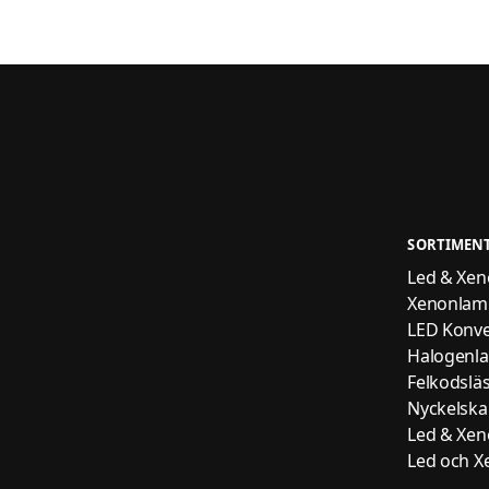
SORTIMEN
Led & Xenon
Xenonlam
LED Konve
Halogenl
Felkodslä
Nyckelskal
Led & Xenon
Led och Xe