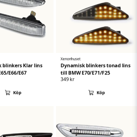
Xenonhuset
blinkers Klar lins
Dynamisk blinkers tonad lins
E65/E66/E67
till BMW E70/E71/F25
349 kr
Köp
Köp