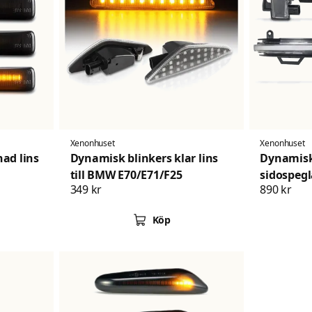
Xenonhuset
Xenonhuset
ad lins
Dynamisk blinkers klar lins
Dynamisk
till BMW E70/E71/F25
sidospeg
349 kr
890 kr
F26 X5 F1
Köp