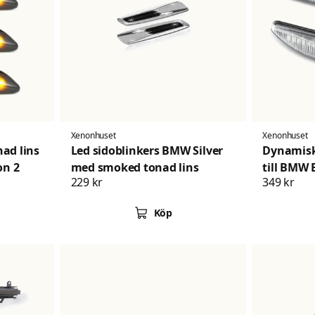
Xenonhuset
Xenonhuset
ad lins
Led sidoblinkers BMW Silver
Dynamisk 
on 2
med smoked tonad lins
till BMW 
229 kr
349 kr
Köp