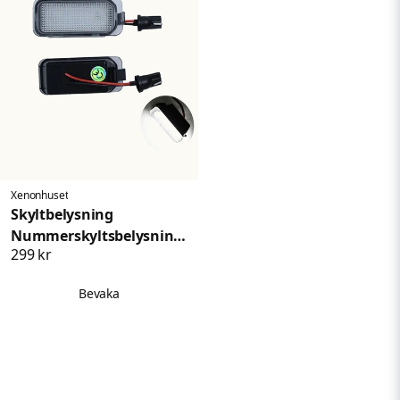
Xenonhuset
Skyltbelysning
Nummerskyltsbelysning
299 kr
Jaguar
Bevaka