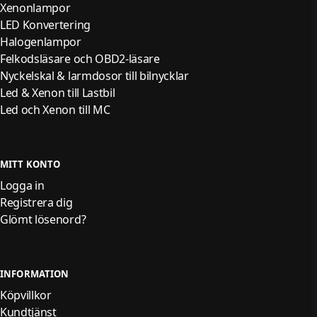
Xenonlampor
LED Konvertering
Halogenlampor
Felkodsläsare och OBD2-läsare
Nyckelskal & larmdosor till bilnycklar
Led & Xenon till Lastbil
Led och Xenon till MC
MITT KONTO
Logga in
Registrera dig
Glömt lösenord?
INFORMATION
Köpvillkor
Kundtjänst