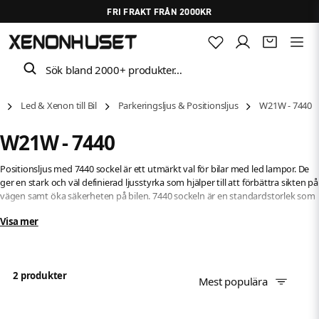
FRI FRAKT FRÅN 2000KR
Sök bland 2000+ produkter…
Led & Xenon till Bil
Parkeringsljus & Positionsljus
W21W - 7440
W21W - 7440
Positionsljus med 7440 sockel är ett utmärkt val för bilar med led lampor. De
ger en stark och väl definierad ljusstyrka som hjälper till att förbättra sikten på
vägen samt öka säkerheten på bilen. 7440 sockeln är en standardstorlek som
passar de flesta bilar och monteringen är enkel. Led lamporna har en lång
Visa mer
livslängd och är energieffektiva, vilket ger lägre kostnader på lång sikt.
Positionsljus med 7440 sockel är också mycket hållbara och tål att användas
under långa perioder utan att slitas ut. Så om du vill förbättra sikten och
säkerheten på din bil, överväg att byta till positionsljus med 7440 sockel och
2 produkter
led lampor.
Mest populära