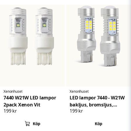
Xenonhuset
Xenonhuset
7440 W21W LED lampor
LED lampor 7440 - W21W
2pack Xenon Vit
bakljus, bromsljus,
199 kr
199 kr
positionsljus
Köp
Köp