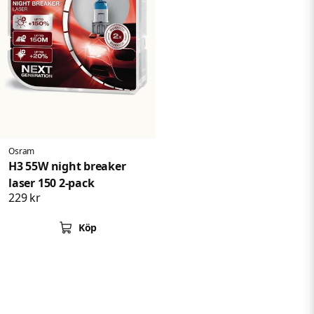
Osram
H3 55W night breaker
laser 150 2-pack
229 kr
Köp