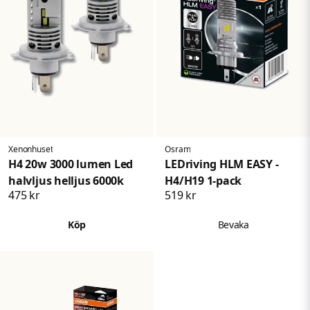
Xenonhuset
Osram
H4 20w 3000 lumen Led
LEDriving HLM EASY -
halvljus helljus 6000k
H4/H19 1-pack
475 kr
519 kr
Köp
Bevaka