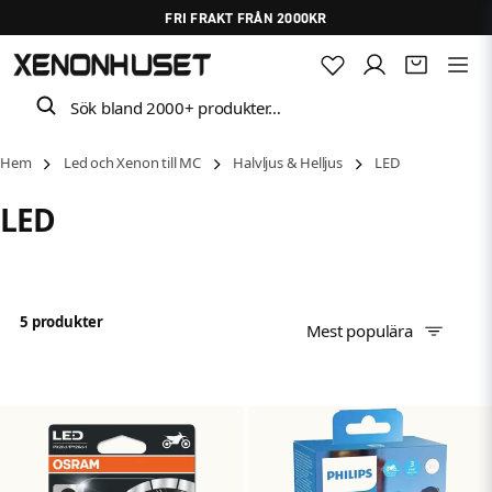
FRI FRAKT FRÅN 2000KR
Sök bland 2000+ produkter…
Hem
Led och Xenon till MC
Halvljus & Helljus
LED
LED
5 produkter
Mest populära