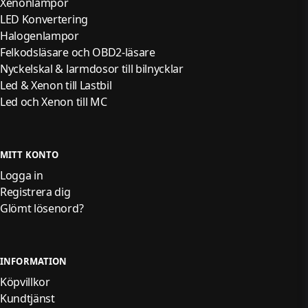
Xenonlampor
LED Konvertering
Halogenlampor
Felkodsläsare och OBD2-läsare
Nyckelskal & larmdosor till bilnycklar
Led & Xenon till Lastbil
Led och Xenon till MC
MITT KONTO
Logga in
Registrera dig
Glömt lösenord?
INFORMATION
Köpvillkor
Kundtjänst