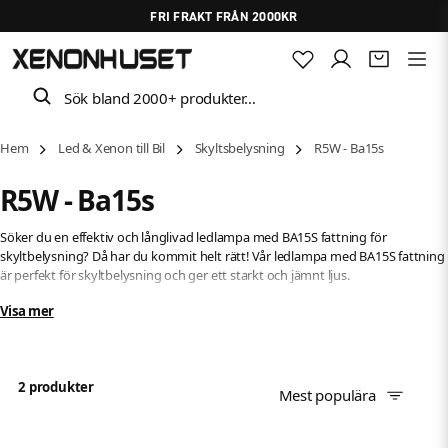
FRI FRAKT FRÅN 2000KR
Sök bland 2000+ produkter…
Hem
Led & Xenon till Bil
Skyltsbelysning
R5W - Ba15s
R5W - Ba15s
Söker du en effektiv och långlivad ledlampa med BA15S fattning för
skyltbelysning? Då har du kommit helt rätt! Vår ledlampa med BA15S fattning
är perfekt för skyltbelysning och ger ett starkt och jämnt ljus.
Visa mer
Med en låg energiåtgång och lång livslängd på upp till 50 000 timmar kan du
räkna med att vår ledlampa kommer att hålla länge och spara pengar på
energikostnaderna. Den robusta konstruktionen gör att lampan är lämplig
för utomhusbruk och tål svåra förhållanden.
2 produkter
Mest populära
Om du vill ha en ledlampa med BA15S fattning som är långlivad, effektiv och
lämplig för skyltbelysning, så är vår ledlampa ett utmärkt val. Kontakta oss