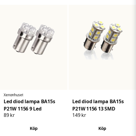
gärna för mer information och priser.
Xenonhuset
Led diod lampa BA15s
Led diod lampa BA15s
P21W 1156 9 Led
P21W 1156 13 SMD
89 kr
149 kr
Köp
Köp