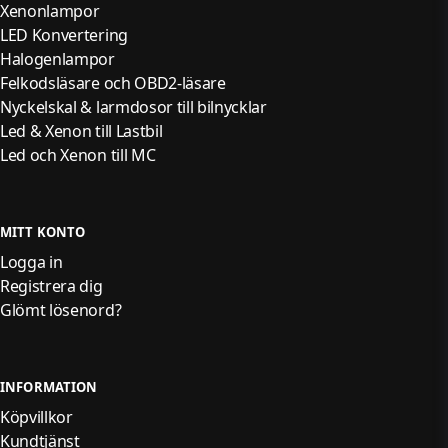
Xenonlampor
LED Konvertering
Halogenlampor
Felkodsläsare och OBD2-läsare
Nyckelskal & larmdosor till bilnycklar
Led & Xenon till Lastbil
Led och Xenon till MC
MITT KONTO
Logga in
Registrera dig
Glömt lösenord?
INFORMATION
Köpvillkor
Kundtjänst