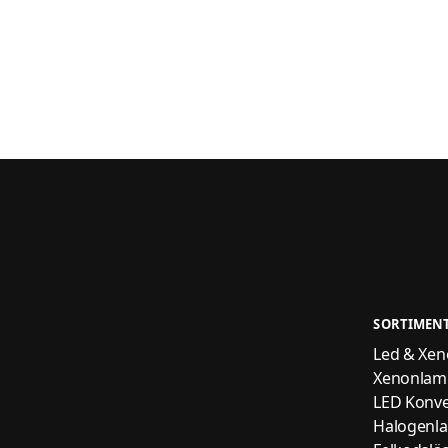
SORTIMEN
Led & Xenon
Xenonlam
LED Konve
Halogenl