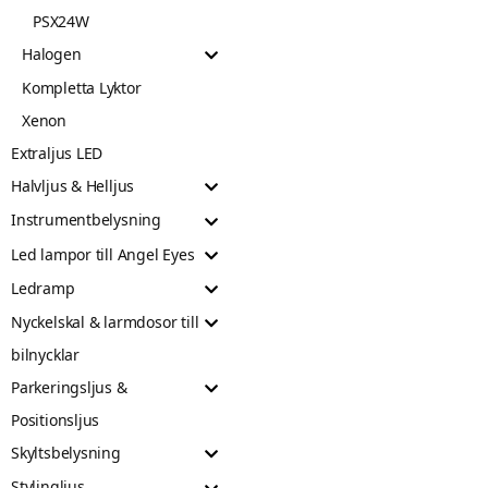
PSX24W
Halogen
Kompletta Lyktor
Xenon
Extraljus LED
Halvljus & Helljus
Instrumentbelysning
Led lampor till Angel Eyes
Ledramp
Nyckelskal & larmdosor till
bilnycklar
Parkeringsljus &
Positionsljus
Skyltsbelysning
Stylingljus