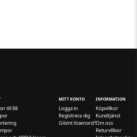
T
MITT KONTO
INFORMATION
 till Bil
Logga in
Köpvillkor
por
Registrera dig
Kundtjänst
rtering
Glömt lösenord?
Om oss
ampor
Returvillkor