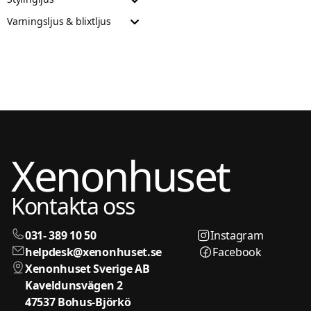
Varningsljus & blixtljus
Xenonhuset
Kontakta oss
031- 389 10 50
Instagram
helpdesk@xenonhuset.se
Facebook
Xenonhuset Sverige AB
Kaveldunsvägen 2
47537 Bohus-Björkö