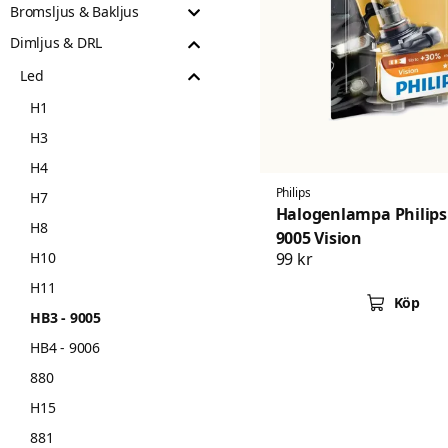
Bromsljus & Bakljus
Dimljus & DRL
Led
H1
H3
H4
Philips
H7
Halogenlampa Philips
H8
9005 Vision
H10
99 kr
H11
Köp
HB3 - 9005
HB4 - 9006
880
H15
881