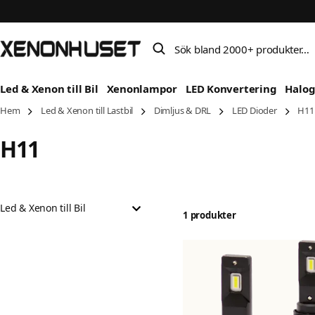
Sök bland 2000+ produkter…
Led & Xenon till Bil
Xenonlampor
LED Konvertering
Halo
Hem
Led & Xenon till Lastbil
Dimljus & DRL
LED Dioder
H11
H11
Led & Xenon till Bil
1 produkter