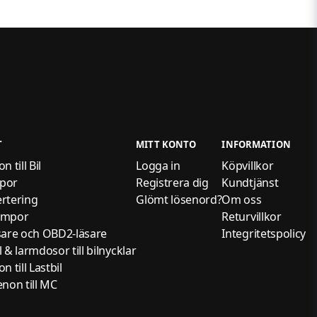
T
MITT KONTO
INFORMATION
 till Bil
Logga in
Köpvillkor
por
Registrera dig
Kundtjänst
rtering
Glömt lösenord?
Om oss
ampor
Returvillkor
sare och OBD2-läsare
Integritetspolicy
 & larmdosor till bilnycklar
 till Lastbil
non till MC