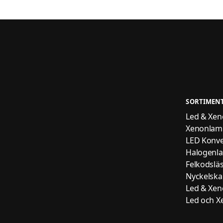
SORTIMEN
Led & Xenon
Xenonlam
LED Konve
Halogenl
Felkodslä
Nyckelskal
Led & Xenon
Led och Xe