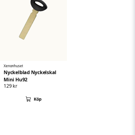
Xenonhuset
Nyckelblad Nyckelskal
Mini Hu92
129 kr
Köp