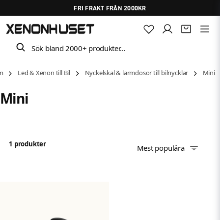
FRI FRAKT FRÅN 2000KR
Sök bland 2000+ produkter…
m
Led & Xenon till Bil
Nyckelskal & larmdosor till bilnycklar
Mini
Mini
1 produkter
Mest populära