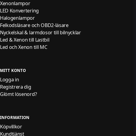
Xenonlampor
LED Konvertering
Halogenlampor
Felkodsläsare och OBD2-läsare
Nyckelskal & larmdosor till bilnycklar
Led & Xenon till Lastbil
Led och Xenon till MC
MITT KONTO
Logga in
Registrera dig
Glömt lösenord?
INFORMATION
Köpvillkor
Kundtjänst