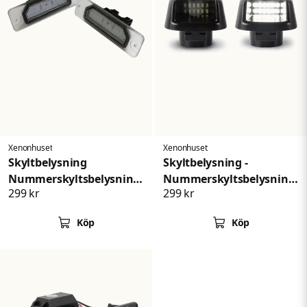
Xenonhuset
Xenonhuset
Skyltbelysning
Skyltbelysning -
Nummerskyltsbelysning
Nummerskyltsbelysning
299 kr
299 kr
Nissan Cefiro Fuga
Nissan Navara
Köp
Köp