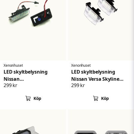
Xenonhuset
Xenonhuset
LED skyltbelysning
LED skyltbelysning
Nissan
Nissan Versa Skyline
299 kr
299 kr
MuranoNoteAltimaIInfiniti
Livina Leaf
Köp
Köp