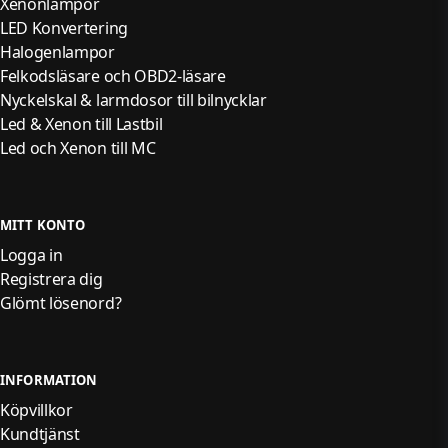
Xenonlampor
LED Konvertering
Halogenlampor
Felkodsläsare och OBD2-läsare
Nyckelskal & larmdosor till bilnycklar
Led & Xenon till Lastbil
Led och Xenon till MC
MITT KONTO
Logga in
Registrera dig
Glömt lösenord?
INFORMATION
Köpvillkor
Kundtjänst