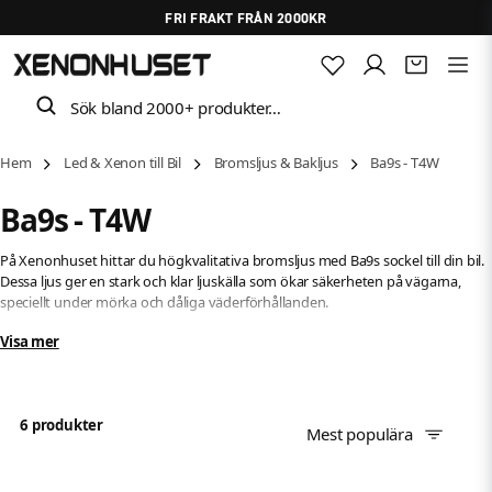
FRI FRAKT FRÅN 2000KR
Sök bland 2000+ produkter…
Hem
Led & Xenon till Bil
Bromsljus & Bakljus
Ba9s - T4W
Ba9s - T4W
På Xenonhuset hittar du högkvalitativa bromsljus med Ba9s sockel till din bil.
Dessa ljus ger en stark och klar ljuskälla som ökar säkerheten på vägarna,
speciellt under mörka och dåliga väderförhållanden.
Visa mer
Ba9s sockeln är en av den vanligaste typen av sockel för bromsljus på bilar
och passar till de flesta bilmodeller. Dessa ljus har en lång livslängd och är lätta
att installera, vilket gör dem till ett bra val för den som vill uppgradera sina
bromsljus på ett enkelt och prisvärt sätt.
6 produkter
Mest populära