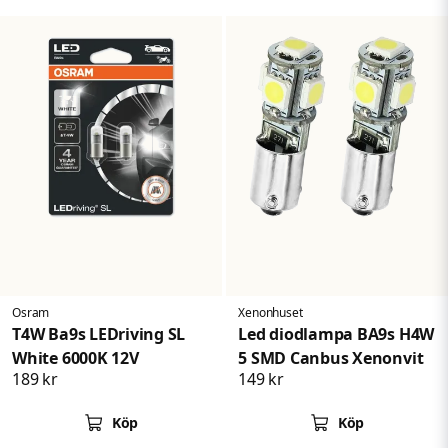
Osram
Xenonhuset
T4W Ba9s LEDriving SL
Led diodlampa BA9s H4W
White 6000K 12V
5 SMD Canbus Xenonvit
189 kr
149 kr
Köp
Köp