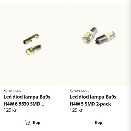
Xenonhuset
Xenonhuset
Led diod lampa Ba9s
Led diod lampa Ba9s
H4W 6 5630 SMD
H4W 5 SMD 2-pack
129 kr
129 kr
Xenonvit Canbus
Köp
Köp