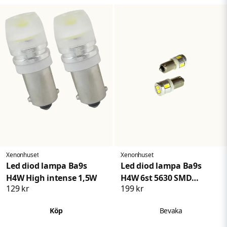
Xenonhuset
Xenonhuset
Led diod lampa Ba9s
Led diod lampa Ba9s
H4W High intense 1,5W
H4W 6st 5630 SMD
129 kr
199 kr
Xenonvit
Köp
Bevaka