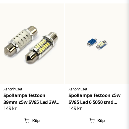
Xenonhuset
Xenonhuset
Spollampa festoon
Spollampa festoon c5w
39mm c5w SV85 Led 3W
SV85 Led 6 5050 smd
149 kr
149 kr
Canbus E-Märkt
Canbus 39mm
Köp
Köp