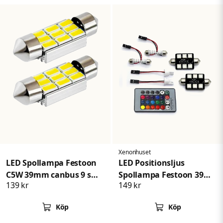
Xenonhuset
LED Spollampa Festoon
LED Positionsljus
C5W 39mm canbus 9 smd
Spollampa Festoon 39
139 kr
149 kr
2-pack
mm RGB med
Fjärrkontroll
Köp
Köp