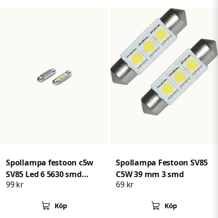
Spollampa festoon c5w
Spollampa Festoon SV85
SV85 Led 6 5630 smd
C5W 39 mm 3 smd
99 kr
69 kr
Canbus 39mm
Köp
Köp