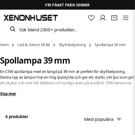
FRI FRAKT FRÅN 2000KR
Sök bland 2000+ produkter…
Hem
Led & Xenon till Bil
Skyltsbelysning
Spollampa 39 mm
Spollampa 39 mm
En C5W spollampa med en längd på 39 mm är perfekt för skyltbelysning.
Denna typ av lampor har en hög ljusstyrka och ger ett starkt, vitt ljus som gör
att skyltar och text blir lättlästa och synliga även på avstånd. C5W lamporna
är också mycket energieffektiva och har en lång livslängd, vilket gör att de är
Visa mer
en bra investering för skyltbelysning.
6 produkter
Mest populära