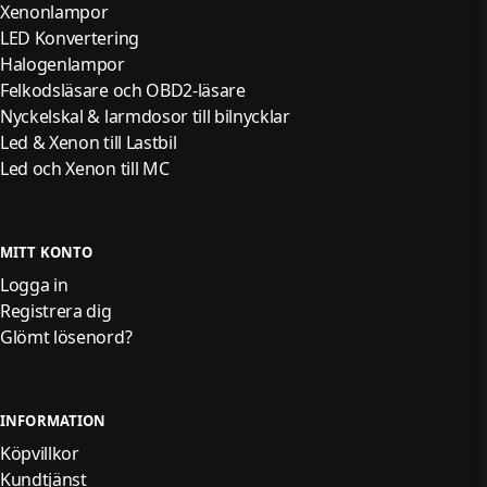
Xenonlampor
LED Konvertering
Halogenlampor
Felkodsläsare och OBD2-läsare
Nyckelskal & larmdosor till bilnycklar
Led & Xenon till Lastbil
Led och Xenon till MC
MITT KONTO
Logga in
Registrera dig
Glömt lösenord?
INFORMATION
Köpvillkor
Kundtjänst