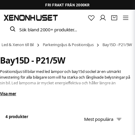
FRI FRAKT FRÅN 2000KR
Sök bland 2000+ produkter…
Led & Xenon till Bil
Parkeringsljus & Positionsljus
Bay15D - P21/5W
Bay15D - P21/5W
Positionsljus till bilar med led lampor och bay15d sockel är en utmärkt
investering för alla bilägare som vill ha starka och långlivade belysningar på
sin bil. Led lamporna är mycket energieffektiva och håller längre än
traditionella glödlampor, vilket gör att du kan spara pengar på lång sikt.
Visa mer
Bay15d sockeln ger en stark och jämn belysning, vilket är perfekt för att se
och bli sett på vägarna.
4 produkter
Mest populära