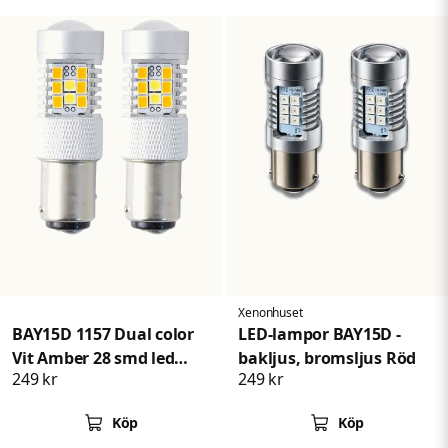
Xenonhuset
BAY15D 1157 Dual color
LED-lampor BAY15D -
Vit Amber 28 smd led
bakljus, bromsljus Röd
249 kr
249 kr
lampa 2pack
Köp
Köp