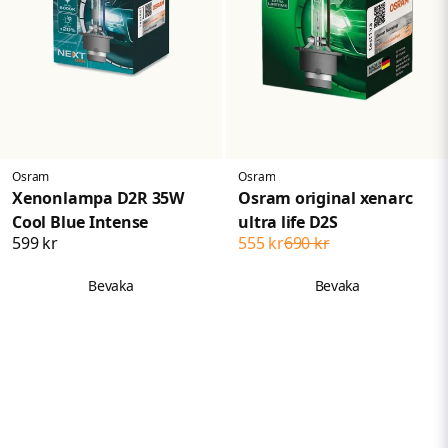
Osram
Osram
Xenonlampa D2R 35W
Osram original xenarc
Cool Blue Intense
ultra life D2S
599 kr
555 kr
690 kr
Bevaka
Bevaka