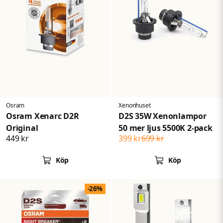
Osram
Xenonhuset
Osram Xenarc D2R
D2S 35W Xenonlampor
Original
50 mer ljus 5500K 2-pack
449 kr
399 kr
699 kr
Köp
Köp
-26%