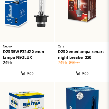
Neolux
Osram
D2S 35W P32d2 Xenon
D2S Xenonlampa xenarc
lampa NEOLUX
night breaker 220
249 kr
749 kr
890 kr
Köp
Köp