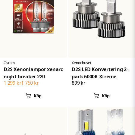
Osram
Xenonhuset
D2S Xenonlampor xenarc
D2S LED Konvertering 2-
night breaker 220
pack 6000K Xtreme
1 299 kr
1 750 kr
899 kr
Köp
Köp