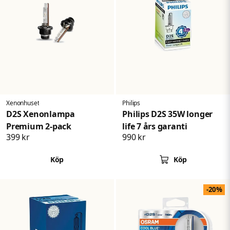
Xenonhuset
Philips
D2S Xenonlampa
Philips D2S 35W longer
Premium 2-pack
life 7 års garanti
399 kr
990 kr
Köp
Köp
-20%