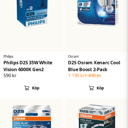
Philips
Osram
Philips D2S 35W White
D2S Osram Xenarc Cool
Vision 6000K Gen2
Blue Boost 2-Pack
590 kr
1 190 kr
1 490 kr
Köp
Köp