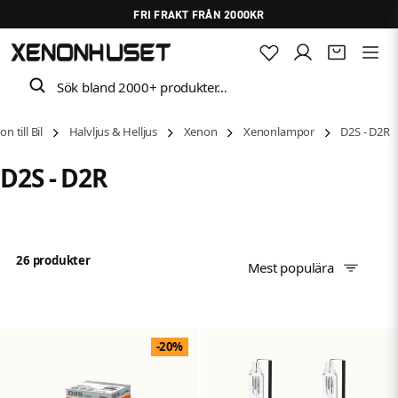
FRI FRAKT FRÅN 2000KR
Sök bland 2000+ produkter…
 till Bil
Halvljus & Helljus
Xenon
Xenonlampor
D2S - D2R
D2S - D2R
26 produkter
Mest populära
-20%