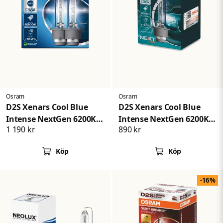
Osram
Osram
D2S Xenars Cool Blue
D2S Xenars Cool Blue
Intense NextGen 6200K
Intense NextGen 6200K
1 190 kr
890 kr
2-pack
150
Köp
Köp
-16%