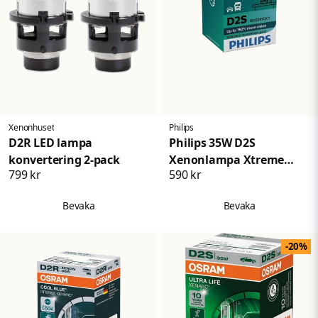
Xenonhuset
Philips
D2R LED lampa
Philips 35W D2S
konvertering 2-pack
Xenonlampa Xtreme
799 kr
590 kr
Vision 50
Bevaka
Bevaka
-20%