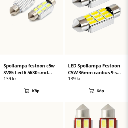
Spollampa festoon c5w
LED Spollampa Festoon
SV85 Led 6 5630 smd
C5W 36mm canbus 9 smd
139 kr
139 kr
Canbus 36mm 2pack
2pack
Köp
Köp