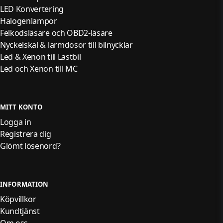
LED Konvertering
Halogenlampor
Felkodsläsare och OBD2-läsare
Nyckelskal & larmdosor till bilnycklar
Led & Xenon till Lastbil
Led och Xenon till MC
MITT KONTO
Logga in
Registrera dig
Glömt lösenord?
INFORMATION
Köpvillkor
Kundtjänst
Om oss