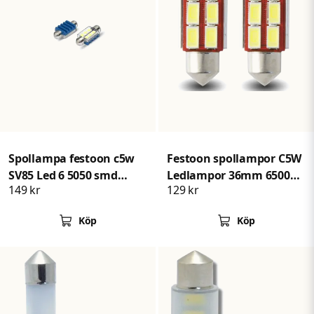
Spollampa festoon c5w
Festoon spollampor C5W
SV85 Led 6 5050 smd
Ledlampor 36mm 6500K
149 kr
129 kr
Canbus 36mm 2-pack
2pack
Köp
Köp