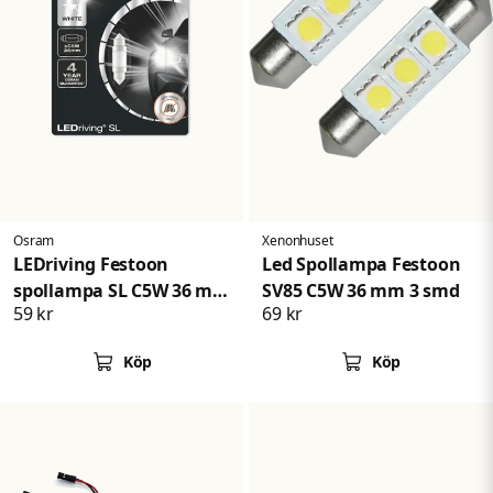
Osram
Xenonhuset
LEDriving Festoon
Led Spollampa Festoon
spollampa SL C5W 36 mm
SV85 C5W 36 mm 3 smd
59 kr
69 kr
White
Köp
Köp