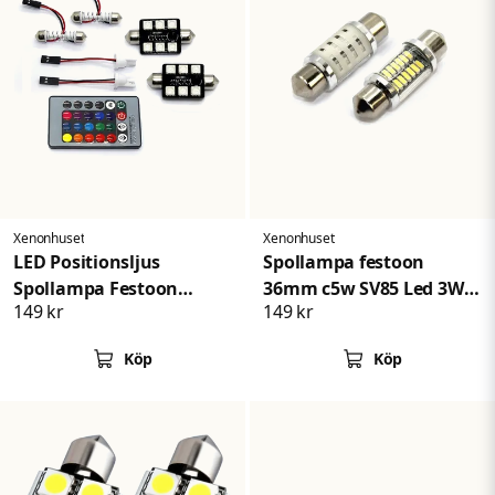
Xenonhuset
Xenonhuset
LED Positionsljus
Spollampa festoon
Spollampa Festoon
36mm c5w SV85 Led 3W
149 kr
149 kr
36mm RGB med
Canbus E-Märkt
Fjärrkontroll
Köp
Köp