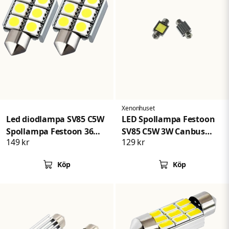
Xenonhuset
Led diodlampa SV85 C5W
LED Spollampa Festoon
Spollampa Festoon 36
SV85 C5W 3W Canbus
149 kr
129 kr
mm Canbus 6 SMD 2-
COB 36mm
pack
Köp
Köp