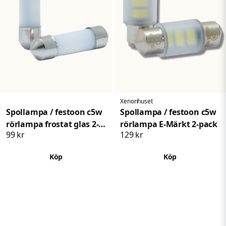
Xenonhuset
Spollampa / festoon c5w
Spollampa / festoon c5w
rörlampa frostat glas 2-
rörlampa E-Märkt 2-pack
99 kr
129 kr
pack
Köp
Köp