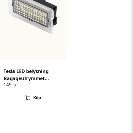
Tesla LED belysning
Bagageutrymmet
149 kr
Dörrbelysning
Köp