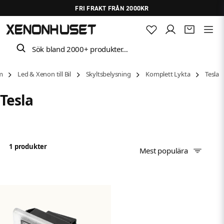
FRI FRAKT FRÅN 2000KR
Sök bland 2000+ produkter…
m
Led & Xenon till Bil
Skyltsbelysning
Komplett Lykta
Tesla
Tesla
1 produkter
Mest populära