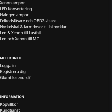
Xenonlampor
LED Konvertering
Halogenlampor
Felkodsläsare och OBD2-läsare
Nyckelskal & larmdosor till bilnycklar
Led & Xenon till Lastbil
Led och Xenon till MC
MITT KONTO
Logga in
Registrera dig
Glömt lösenord?
INFORMATION
Köpvillkor
Kundtjänst