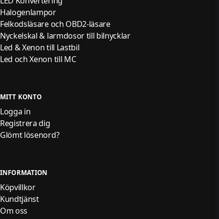
LED Konvertering
Halogenlampor
Felkodsläsare och OBD2-läsare
Nyckelskal & larmdosor till bilnycklar
Led & Xenon till Lastbil
Led och Xenon till MC
MITT KONTO
Logga in
Registrera dig
Glömt lösenord?
INFORMATION
Köpvillkor
Kundtjänst
Om oss