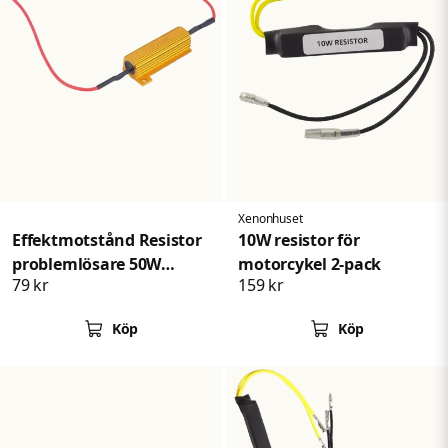
Xenonhuset
Effektmotstånd Resistor
10W resistor för
problemlösare 50W
motorcykel 2-pack
79 kr
159 kr
6Ohm 2-pack
Köp
Köp