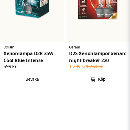
Osram
Osram
Xenonlampa D2R 35W
D2S Xenonlampor xenarc
Cool Blue Intense
night breaker 220
599 kr
1 299 kr
1 750 kr
Bevaka
Köp