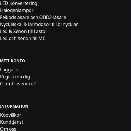
LED Konvertering
Halogenlampor
Felkodsläsare och OBD2-läsare
Nyckelskal & larmdosor till bilnycklar
Led & Xenon till Lastbil
Led och Xenon till MC
MITT KONTO
Logga in
Registrera dig
Glömt lösenord?
INFORMATION
Köpvillkor
Kundtjänst
Om oss