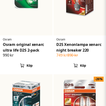
Skicka fråga
Osram
Osram
Osram original xenarc
D2S Xenonlampa xenarc
ultra life D2S 2-pack
night breaker 220
990 kr
749 kr
890 kr
Köp
Köp
-26%