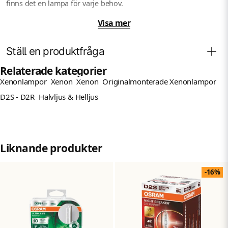
finns det en lampa för varje behov.
Produktdetaljer:
Visa mer
Typ: D2S
Ställ en produktfråga
Sockel: P32d-2
Relaterade kategorier
Effekt: 35W
Xenonlampor
Xenon
Xenon
Originalmonterade Xenonlampor
Fråga oss något om denna produkten...
Färg: 4100K
question
D2S - D2R
Halvljus & Helljus
Spänning: 85V
Artikelnummer: 66240
Namn
EAN-kod: 4008321184573
name
Garanti: 4 års garanti
Liknande produkter
Mejladress
email
-16%
Ja, ni får publicera min fråga