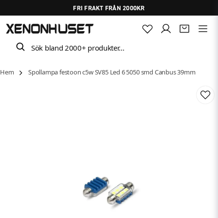
FRI FRAKT FRÅN 2000KR
Sök bland 2000+ produkter…
Hem
Spollampa festoon c5w SV85 Led 6 5050 smd Canbus 39mm