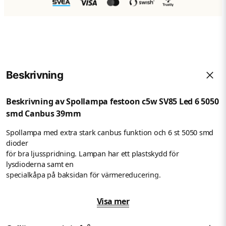
Beskrivning
Beskrivning av Spollampa festoon c5w SV85 Led 6 5050
smd Canbus 39mm
Spollampa med extra stark canbus funktion och 6 st 5050 smd
dioder
för bra ljusspridning. Lampan har ett plastskydd för
lysdioderna samt en
specialkåpa på baksidan för värmereducering.
Tekniska detaljer:
Visa mer
Ingångsström (12V): 0,13A
Strömförbrukning: 1,56W