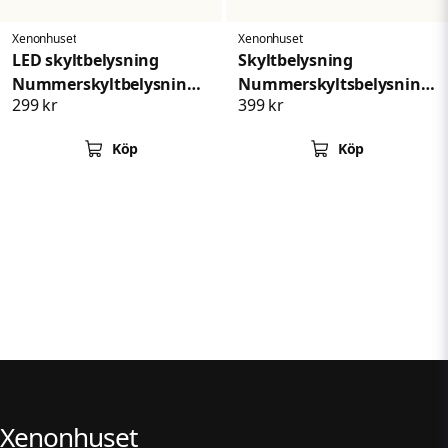
Xenonhuset
Xenonhuset
LED skyltbelysning
Skyltbelysning
Nummerskyltbelysning
Nummerskyltsbelysning
299 kr
399 kr
Chevrolet Silverado
Dodge RAM 20032018
1500 2500 3500
Köp
Köp
Xenonhuset