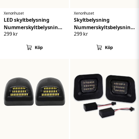
Xenonhuset
Xenonhuset
LED skyltbelysning
Skyltbelysning
Nummerskyltbelysning
Nummerskyltsbelysning
299 kr
299 kr
Ford Fusion Focus
Fiat Dodge Maserati
Köp
Köp