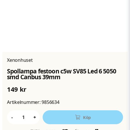
Xenonhuset
Spollampa festoon c5w SV85 Led 6 5050
smd Canbus 39mm
149 kr
Artikelnummer:
9856634
-
+
Köp