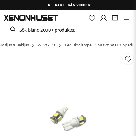
FRI FRAKT FRÅN 2000KR
Sök bland 2000+ produkter…
msljus & Bakljus
W5W - T10
Led Diodlampa 5 SMD W5W T10 2-pack