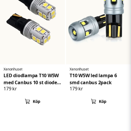
ström, rapporterar systemet ett fel och stänger av kretsen vid
behov
eller så kan ljuset flimra.
I bilar utan färddator är inga problem.
Xenonhuset
Xenonhuset
LED diodlampa T10 W5W
T10 W5W led lampa 6
med Canbus 10 st dioder
smd canbus 2pack
179 kr
179 kr
xenonvit
Köp
Köp