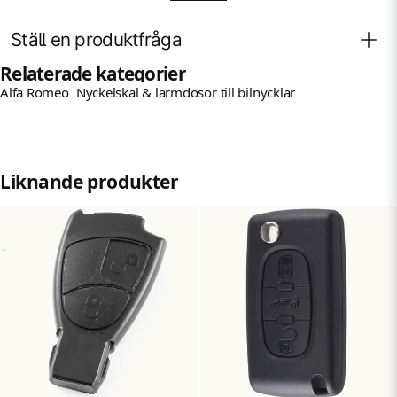
159
159 GTA
Ställ en produktfråga
Brera
Relaterade kategorier
Alfa Romeo
Nyckelskal & larmdosor till bilnycklar
Fråga oss något om denna produkten...
question
Namn
Liknande produkter
name
Mejladress
email
Ja, ni får publicera min fråga