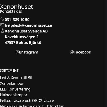
Xenonhuset
Kontakta oss
031- 389 10 50
helpdesk@xenonhuset.se
Xenonhuset Sverige AB
Kaveldunsvägen 2
47537 Bohus-Björkö
Instagram
Facebook
SORTIMENT
Led & Xenon till Bil
Xenonlampor
LED Konvertering
Halogenlampor
Felkodsläsare och OBD2-läsare
Nyckelskal & larmdosor till bilnycklar