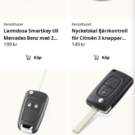
Skicka fråga
Xenonhuset
Xenonhuset
Larmdosa Smartkey till
Nyckelskal fjärrkontroll
Mercedes Benz med 2
för Citroën 3 knappar
199 kr
149 kr
knappar
bilnyckel C1 C2 C3 C4 C5
Köp
Köp