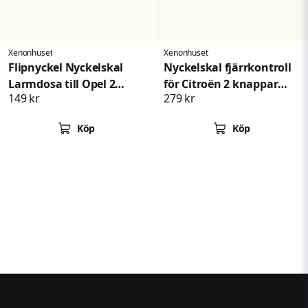
Xenonhuset
Xenonhuset
Flipnyckel Nyckelskal
Nyckelskal fjärrkontroll
Larmdosa till Opel 2
för Citroën 2 knappar
149 kr
279 kr
knappar
bilnyckel
Köp
Köp