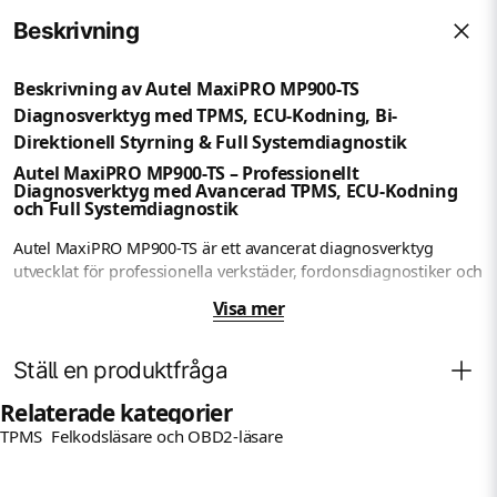
Beskrivning
Beskrivning av Autel MaxiPRO MP900-TS
Diagnosverktyg med TPMS, ECU-Kodning, Bi-
Direktionell Styrning & Full Systemdiagnostik
Autel MaxiPRO MP900-TS – Professionellt
Diagnosverktyg med Avancerad TPMS, ECU-Kodning
och Full Systemdiagnostik
Autel MaxiPRO MP900-TS är ett avancerat diagnosverktyg
utvecklat för professionella verkstäder, fordonsdiagnostiker och
krävande bilentusiaster som vill ha marknadens senaste teknik
Visa mer
inom diagnostik och TPMS-hantering. Med kraftfull hårdvara,
omfattande fordonsstöd och avancerade funktioner som ECU-
kodning, bi-direktionell styrning, TPMS-programmering och
Ställ en produktfråga
över 40 servicefunktioner erbjuder MP900-TS en komplett
Relaterade kategorier
lösning för modern fordonsdiagnostik.
TPMS
Felkodsläsare och OBD2-läsare
Fråga oss något om denna produkten...
Verktyget kombinerar funktionerna från avancerade modeller
question
som MS906 PRO-TS med ett mer attraktivt pris, vilket gör det till
ett av de mest prisvärda professionella diagnosverktygen på