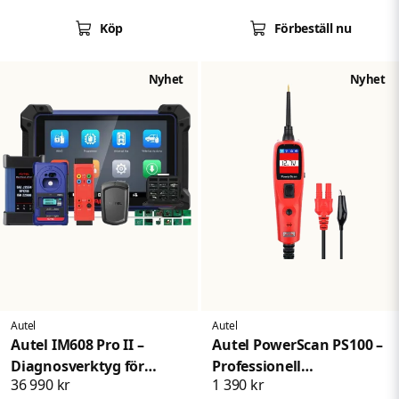
WiFi,
Gummiventil
Fyrhjulsdrift
Köp
Förbeställ nu
sensorprogrammering
Styrsystem
och avancerad TPMS-
Instrumentpanel
service
Nyhet
Nyhet
Elektrisk parkeringsbroms
Batterihantering
Med den uppdaterade AutoScan 2.0-tekniken genomförs
fordonsgenomsökningar upp till åtta gånger snabbare än
tidigare generationer.
Autel
Autel
Autel IM608 Pro II –
Autel PowerScan PS100 –
Diagnosverktyg för
Professionell
36 990 kr
1 390 kr
IMMO,
kretsprovare och