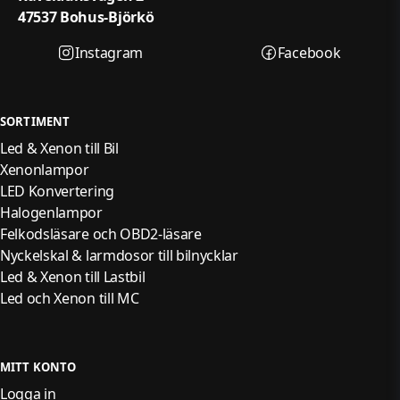
Med full bi-direktionell styrning kan du kommunicera direkt
47537 Bohus-Björkö
med fordonets komponenter och utföra funktionstester utan
att demontera delar.
Instagram
Facebook
Exempel på tester:
Elektriska fönsterhissar
SORTIMENT
Vindrutetorkare
Led & Xenon till Bil
Bränslepumpar
Xenonlampor
Fläktmotorer
LED Konvertering
Speglar
Halogenlampor
Felkodsläsare och OBD2-läsare
Soltak
Nyckelskal & larmdosor till bilnycklar
Belysningssystem
Led & Xenon till Lastbil
Reläer
Led och Xenon till MC
Ventiler
De aktiva testerna hjälper mekanikern att snabbt identifiera
felkällor och minska felsökningstiden.
MITT KONTO
Marknadsledande TPMS-Funktioner
Logga in