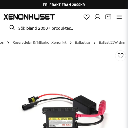
FRI FRAKT FRÅN 2000KR
Sök bland 2000+ produkter…
on
Reservdelar & Tillbehör Xenonkit
Ballastrar
Ballast 55W slim