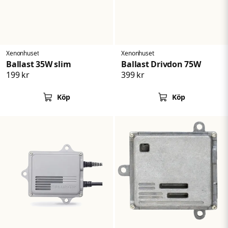
Skicka fråga
Xenonhuset
Xenonhuset
Ballast 35W slim
Ballast Drivdon 75W
199 kr
399 kr
Köp
Köp