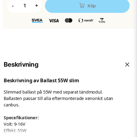
-
+
Köp
Beskrivning
Beskrivning av Ballast 55W slim
Slimmad ballast på 55W med separat tändmodul.
Ballasten passar till alla eftermonterade xenonkit utan
canbus.
Specefikationer:
Volt: 9-16V
Effekt: 55W
Arbetsmiljö: -40°C till +105°C