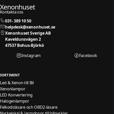
Xenonhuset
Kontakta oss
031- 389 10 50
helpdesk@xenonhuset.se
Xenonhuset Sverige AB
Kaveldunsvägen 2
47537 Bohus-Björkö
Instagram
Facebook
SORTIMENT
Led & Xenon till Bil
Xenonlampor
LED Konvertering
Halogenlampor
Felkodsläsare och OBD2-läsare
Nyckelskal & larmdosor till bilnycklar