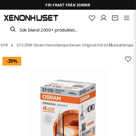
FRI FRAKT FRÅN 2000KR
Sök bland 2000+ produkter…
- D1R
D1S 35W Osram Xenonlampa Xenarc Original Hid strålkastarlampa
-
39
%