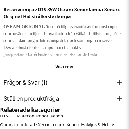
Beskrivning av D1S 35W Osram Xenonlampa Xenarc
Original Hid strålkastarlampa
OSRAM ORIGINAL
är en pålitlig leverantör av fordonslampor
som används i miljontals nya fordon från välkända tillverkare, både
som standard originalutrustningsdelar och som originalreservdelar.
Dessa robusta fordonslampor har ett attraktivt
pris/prestandaförhållande och är idealiska för de flesta
standardapplikationer.
Visa mer
Dessutom erbjuder
OSRAM ORIGINAL
ett brett utbud av
produkter som imponerar på användarna. Lamporna har en
Frågor & Svar (1)
färgtemperatur på upp till 4 500 Kelvin vilket gör att ljuset från
lamporna liknar det naturliga dagsljuset mer än vad halogenlampor
Ställ en produktfråga
gör. Detta gör det mycket mer ögonvänligt och
ger bättre syn på
Jimmy le Hegarat frågade
för 1 dag sedan
vägen
. Lampans imponerande ljusintensitet förbättrar också sikten på
Relaterade kategorier
På min gamla lampa har beteckning 66142 funkar ändå
vägen.
D1S - D1R
Xenonlampor
Xenon
Fråga oss något om denna produkten...
denna som har 66140
question
OSRAM ORIGINAL
-lamporna är utformade som
Originalmonterade Xenonlampor
Xenon
Halvljus & Helljus
Butiken svarade