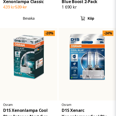
Xenonlampa Classic
Blue Boost 2-Pack
439 kr
539 kr
1 690 kr
Bevaka
Köp
-20%
-24%
Osram
Osram
D1S Xenonlampa Cool
D1S Xenarc