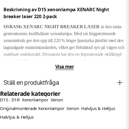
Beskrivning av D1S xenonlampa XENARC Night
breaker laser 220 2-pack
OSRAMs XENARC NIGHT BREAKER LASER
är den nästa
generationens kraftfullaste xenonlampa. Med sin högpresterande
xenonteknik ger den upp till 220 % högre ljusstyrka jämfört med den
lagstadgade minimistandarden, vilket ger förbättrad syn på vägen och
snabbare reaktionstid. Dessutom har den en imponerande strållängd
på upp till 250 meter, vilket ökar synfältet för föraren och ger ökad
Visa mer
säkerhet på vägen.
Ställ en produktfråga
Förutom dess imponerande prestanda ger XENARC NIGHT
BREAKER LASER även upp till 20 % vitare ljus för en mer modern
Relaterade kategorier
och stilren look på din bil. Denna lampa är det självklara valet för
D1S - D1R
Xenonlampor
Xenon
Fråga oss något om denna produkten...
förare som vill ha den mest kraftfulla och effektiva belysningen för
question
Originalmonterade Xenonlampor
Xenon
Halvljus & Helljus
sina fordon. Utforska ren prestanda med XENARC NIGHT
Halvljus & Helljus
BREAKER LASER från OSRAM.
Namn
Produktdetaljer: