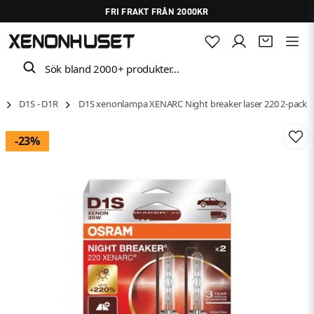
FRI FRAKT FRÅN 2000KR
Sök bland 2000+ produkter…
D1S - D1R
D1S xenonlampa XENARC Night breaker laser 220 2-pack
-
23
%