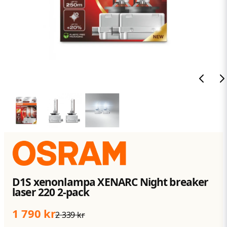
D1S xenonlampa XENARC Night breaker
laser 220 2-pack
1 790 kr
2 339 kr