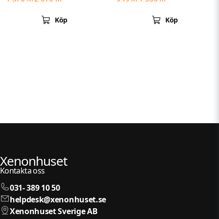
Intense 2-pack
laser +220%
Köp
Köp
Xenonhuset
Kontakta oss
031- 389 10 50
helpdesk@xenonhuset.se
Xenonhuset Sverige AB