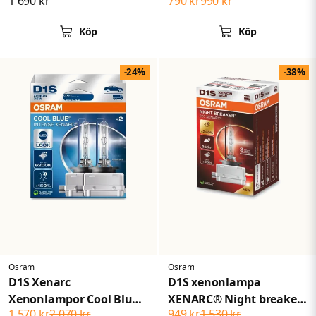
1 690 kr
790 kr
990 kr
Köp
Köp
-24%
-38%
Osram
Osram
D1S Xenarc
D1S xenonlampa
Xenonlampor Cool Blue
XENARC® Night breaker
1 570 kr
2 070 kr
949 kr
1 530 kr