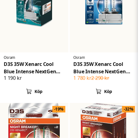
Skicka fråga
Osram
Osram
D3S 35W Xenarc Cool
D3S 35W Xenarc Cool
Blue Intense NextGen
Blue Intense NextGen
1 190 kr
1 780 kr
2 290 kr
6200K 150
6200K 150 2-pack
Köp
Köp
-19%
-32%