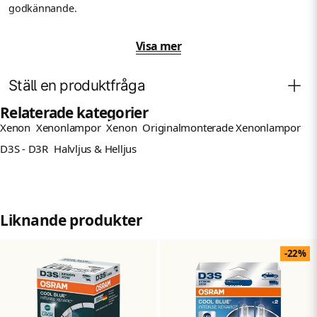
godkännande.
Lamporna har ingen E-märkning så endast offroad är
Visa mer
rekomenderat.
Detaljer:
Ställ en produktfråga
Effekt: 35 W
Relaterade kategorier
Xenon
Xenonlampor
Xenon
Originalmonterade Xenonlampor
Spänning: 12/24v
Fråga oss något om denna produkten...
question
D3S - D3R
Halvljus & Helljus
Färgtemperatur: upp till 7000k
D3S / PK32d-5
Namn
2-pack
name
Liknande produkter
Mejladress
email
-22%
Ja, ni får publicera min fråga