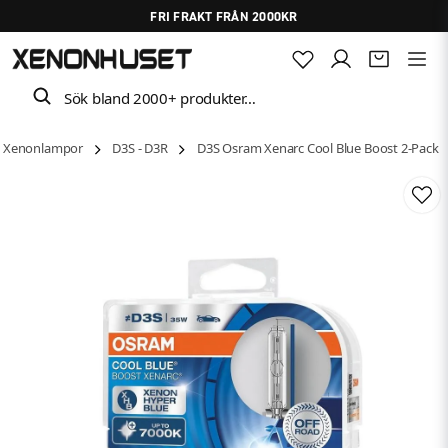
FRI FRAKT FRÅN 2000KR
Sök bland 2000+ produkter…
Xenonlampor
D3S - D3R
D3S Osram Xenarc Cool Blue Boost 2-Pack