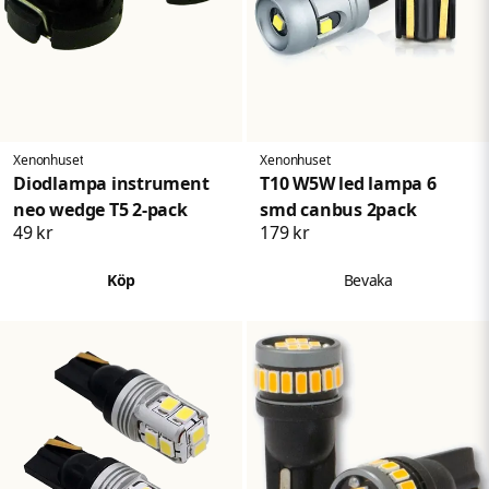
Skicka fråga
Xenonhuset
Xenonhuset
Diodlampa instrument
T10 W5W led lampa 6
neo wedge T5 2-pack
smd canbus 2pack
49 kr
179 kr
Köp
Bevaka