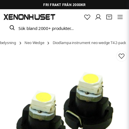
FRI FRAKT FRÅN 2000KR
Sök bland 2000+ produkter…
belysning
Neo Wedge
Diodlampa instrument neo wedge T4 2-pack