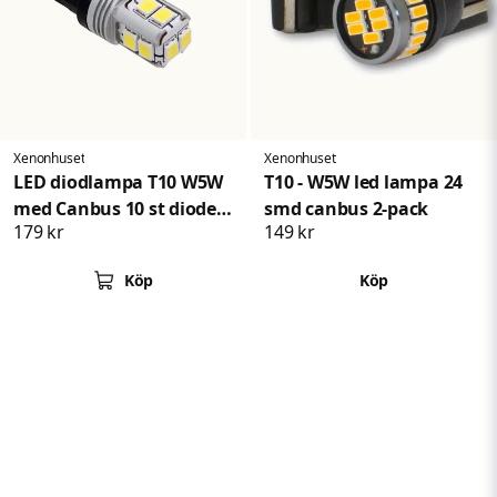
Xenonhuset
Xenonhuset
LED diodlampa T10 W5W
T10 - W5W led lampa 24
med Canbus 10 st dioder
smd canbus 2-pack
179 kr
149 kr
xenonvit
Köp
Köp