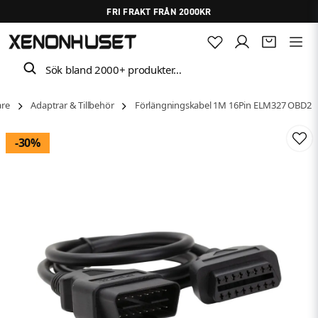
FRI FRAKT FRÅN 2000KR
Sök bland 2000+ produkter…
are
Adaptrar & Tillbehör
Förlängningskabel 1M 16Pin ELM327 OBD2
-
30
%