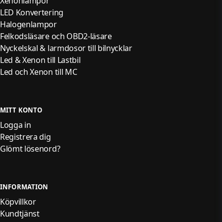
Xenonlampor
LED Konvertering
Halogenlampor
Felkodsläsare och OBD2-läsare
Nyckelskal & larmdosor till bilnycklar
Led & Xenon till Lastbil
Led och Xenon till MC
MITT KONTO
Logga in
Registrera dig
Glömt lösenord?
INFORMATION
Köpvillkor
Kundtjänst