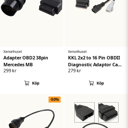
Skicka fråga
Xenonhuset
Xenonhuset
Adapter OBD2 38pin
KKL 2x2 to 16 Pin OBDII
Mercedes MB
Diagnostic Adaptor Cable
299 kr
279 kr
for Audi Skoda VW
Köp
Köp
-50%