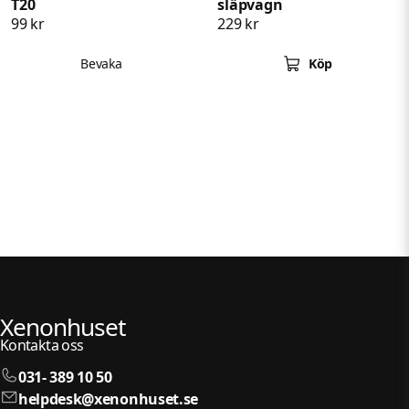
T20
släpvagn
99 kr
229 kr
Bevaka
Köp
Xenonhuset
Kontakta oss
031- 389 10 50
helpdesk@xenonhuset.se