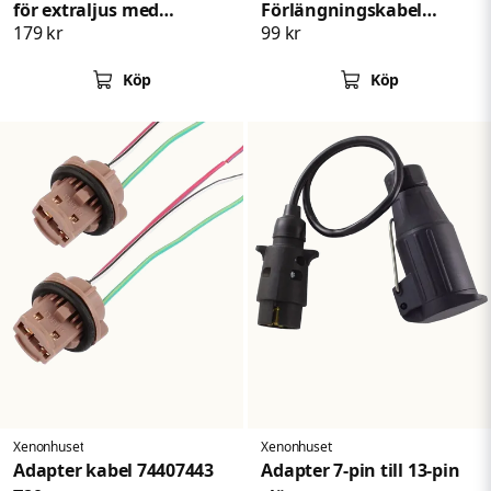
för extraljus med
Förlängningskabel
179 kr
99 kr
DTKontakt
Ballast kontakt
Köp
Köp
Xenonhuset
Xenonhuset
Adapter kabel 74407443
Adapter 7-pin till 13-pin