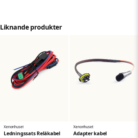
question
Namn
Liknande produkter
name
Mejladress
email
Ja, ni får publicera min fråga
Skicka fråga
Xenonhuset
Xenonhuset
Ledningssats Reläkabel
Adapter kabel