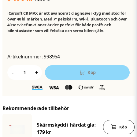
iCarsoft CR MAX är ett avancerat diagnosverktyg med stöd för
över 40 bilmärken. Med 7" pekskärm, Wi-Fi, Bluetooth och över
40 servicefunktioner är det perfekt för både proffs och
bilentusiaster som vill felsöka och serva bilen själv.
Artikelnummer:
998964
-
+
Köp
Rekommenderade tillbehör
Skärmskydd i härdat glas för iCarsoft CR 
Köp
179 kr