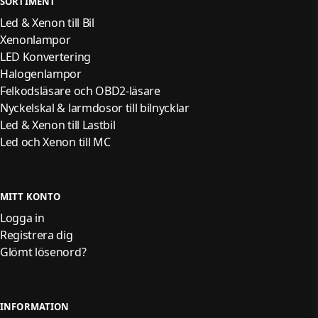
SORTIMENT
Spridarinkodning
Led & Xenon till Bil
Luftfjädringsjustering
Xenonlampor
LED Konvertering
Strålkastarkalibrering
Halogenlampor
Felkodsläsare och OBD2-läsare
Nyckelskal & larmdosor till bilnycklar
Funktionerna varierar beroende på bilmärke och
årsmodell.
Led & Xenon till Lastbil
Led och Xenon till MC
Brett stöd för fordon
MITT KONTO
Logga in
CR MAX fungerar med över 40 bilmärken från hela världen:
Registrera dig
Europa:
BMW, Audi, Mercedes-Benz, Volvo, VW, Peugeot,
Glömt lösenord?
Citroën, Renault, Land Rover m.fl.
Asien:
Toyota, Lexus, Honda, Nissan, Mazda, Kia, Hyundai,
Subaru, Mitsubishi m.fl.
INFORMATION