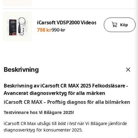
iCarsoft VDSP2000 Videoskop – USB-inspe
Köp
798 kr
990 kr
Beskrivning
Beskrivning av iCarsoft CR MAX 2025 Felkodsläsare -
Avancerat diagnosverktyg för alla märken
iCarsoft CR MAX – Proffsig diagnos för alla bilmärken
Testvinnare hos Vi Bilägare 2025!
iCarsoft CR Max utsågs till
bäst i test
när Vi Bilägare jämförde
diagnosverktyg för konsumenter 2025.