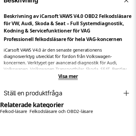
Beskrivning
Beskrivning av iCarsoft VAWS V4.0 OBD2 Felkodsläsare
för VW, Audi, Skoda & Seat – Full Systemdiagnostik,
Kodning & Servicefunktioner för VAG
Professionell felkodsläsare för hela VAG-koncernen
iCarsoft VAWS V4.0 är den senaste generationens
diagnosverktyg utvecklat för fordon från Volkswagen-
koncernen. Verktyget ger avancerad diagnostik för Audi,
Volkswagen, Volkswagen Transportbilar, Skoda, SEAT, Bentley,
Bugatti, Lamborghini, VW LT3 och MAN Light-Duty. Med
Visa mer
funktioner som tidigare endast funnits hos märkesverkstäder
får du möjlighet att felsöka, utföra service och anpassa bilens
Ställ en produktfråga
styrsystem på ett professionellt sätt.
Relaterade kategorier
VAWS V4.0 levereras med en snabb Android-plattform, stor 5-
Felkod-läsare
Felkodsläsare och OBD2-läsare
tums pekskärm, WiFi-uppdateringar och stöd för den senaste
Fråga oss något om denna produkten...
question
CAN-FD-kommunikationen. Dessutom ingår livstids
kostnadsfria programuppdateringar utan abonnemang.
Täcker samtliga styrsystem i bilen