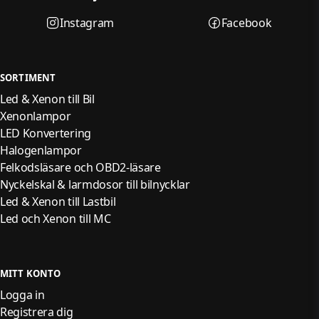
Ändra landskodning
Uppdatera installationslista
Instagram
Facebook
Personanpassa olika fordonsfunktioner
Detta är funktioner som normalt kräver betydligt dyrare
SORTIMENT
diagnossystem.
Led & Xenon till Bil
43 avancerade servicefunktioner
Xenonlampor
VAWS V4.0 innehåller hela 43 service- och underhållsfunktioner.
LED Konvertering
Halogenlampor
Vanliga servicefunktioner
Felkodsläsare och OBD2-läsare
Oljeservice återställning
Nyckelskal & larmdosor till bilnycklar
Led & Xenon till Lastbil
Elektronisk parkeringsbroms (EPB)
Led och Xenon till MC
Styrvinkelgivare (SAS)
DPF-regenerering
Kodning av spridare
MITT KONTO
ABS-luftning
Logga in
Batteriregistrering (BMS)
Registrera dig