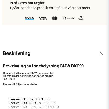
Produkten har utgått
Tyvärr har denna produkten utgått ur vårt sortiment
Beskrivning
Beskrivning av Innebelysning BMW E60E90
Courtesy led lampor för BMW. Lamporna har
18 smd dioder per lampa och ger ett bra ljus
i ca 5500K.
Passar till följande modeller:
1 series-E81.E87.E87N.E88
3 series-E90(325i UP) .E92.E93
5 series-E60.E60N.E61.E61N.F10