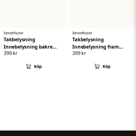
Xenonhuset
Xenonhuset
Takbelysning
Takbelysning
Innebelysning bakre
Innebelysning fram
399 kr
399 kr
BMW
BMW
Köp
Köp