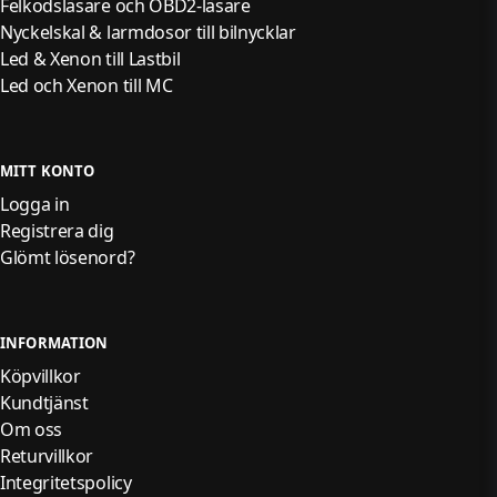
Felkodsläsare och OBD2-läsare
Nyckelskal & larmdosor till bilnycklar
Led & Xenon till Lastbil
Led och Xenon till MC
MITT KONTO
Logga in
Registrera dig
Glömt lösenord?
INFORMATION
Köpvillkor
Kundtjänst
Om oss
Returvillkor
Integritetspolicy