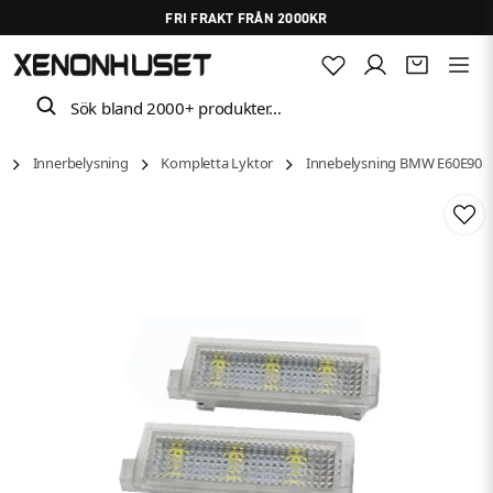
FRI FRAKT FRÅN 2000KR
Sök bland 2000+ produkter…
l
Innerbelysning
Kompletta Lyktor
Innebelysning BMW E60E90