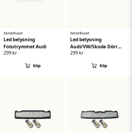
Skicka fråga
Xenonhuset
Xenonhuset
Led belysning
Led belysning
Fotutrymmet Audi
Audi/VW/Skoda Dörr
299 kr
299 kr
bagageutrymme
Köp
Köp