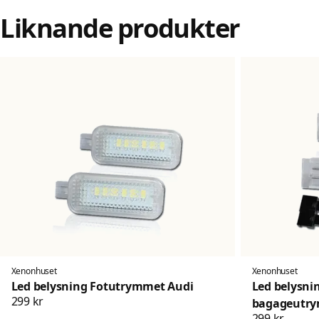
Liknande produkter
Xenonhuset
Xenonhuset
Led belysning Fotutrymmet Audi
Led belysni
299 kr
bagageutr
299 kr