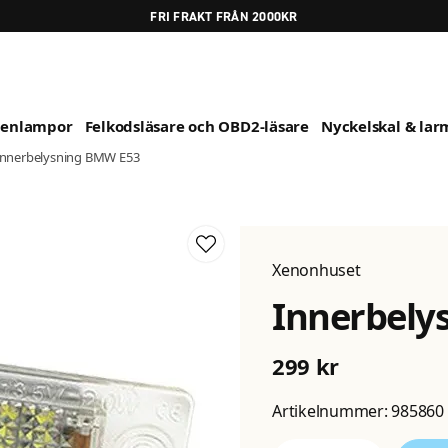
FRI FRAKT FRÅN 2000KR
genlampor
Felkodsläsare och OBD2-läsare
Nyckelskal & larm
Innerbelysning BMW E53
Xenonhuset
Innerbely
299 kr
Artikelnummer:
985860