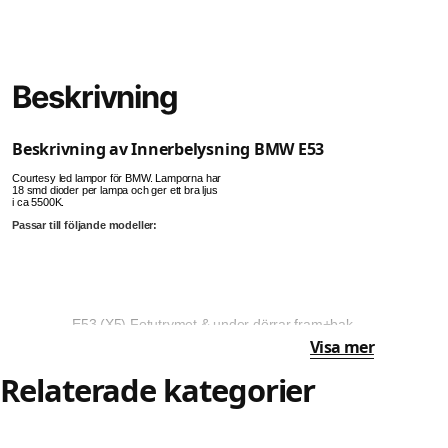
Beskrivning
Beskrivning av Innerbelysning BMW E53
Courtesy led lampor för BMW. Lamporna har
18 smd dioder per lampa och ger ett bra ljus
i ca 5500K.
Passar till följande modeller:
E53 (X5) Fotutrymet & under dörrar fram+bak
E39 Fotutrymet & under dörrar
Visa mer
Relaterade kategorier