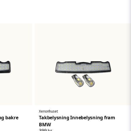
Skicka fråga
Xenonhuset
ng bakre
Takbelysning Innebelysning fram
BMW
399 kr