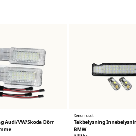
Xenonhuset
ng Audi/VW/Skoda Dörr
Takbelysning Innebelysni
ymme
BMW
399 kr