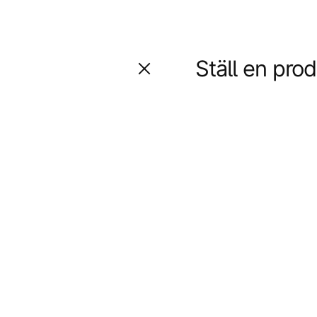
Ställ en pro
Fråga oss något om d
question
Namn
name
Ja, ni får publicera m