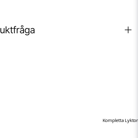
duktfråga
enna produkten...
Mejladress
email
in fråga
Kompletta Lyktor