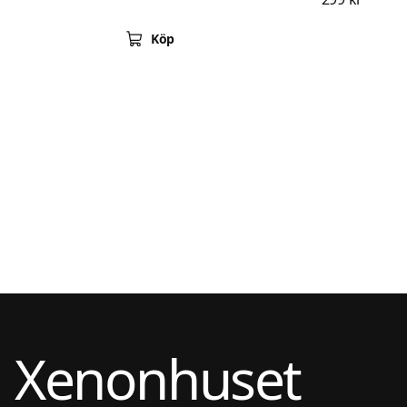
Köp
Xenonhuset