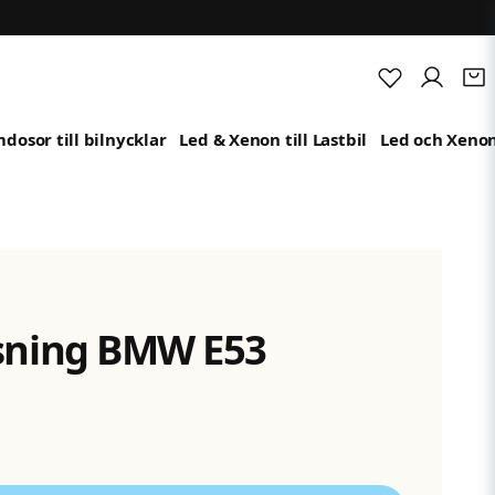
dosor till bilnycklar
Led & Xenon till Lastbil
Led och Xenon
sning BMW E53