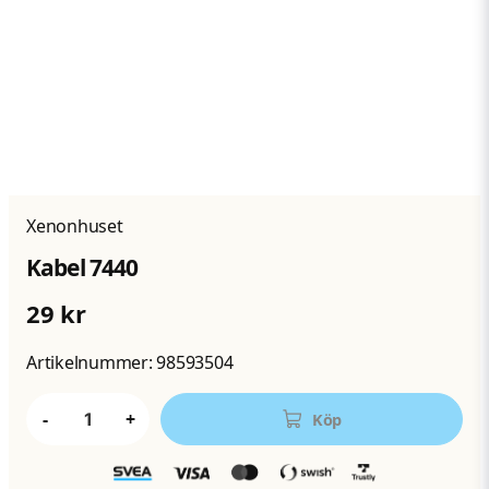
Xenonhuset
Kabel 7440
29 kr
Artikelnummer:
98593504
-
+
Köp