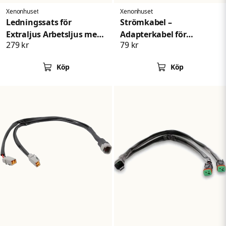
Xenonhuset
Xenonhuset
Ledningssats för
Strömkabel –
Extraljus Arbetsljus med
Adapterkabel för
279 kr
79 kr
2 DT-Kontakt
Xenon/HID-
konverteringskit
Köp
Köp