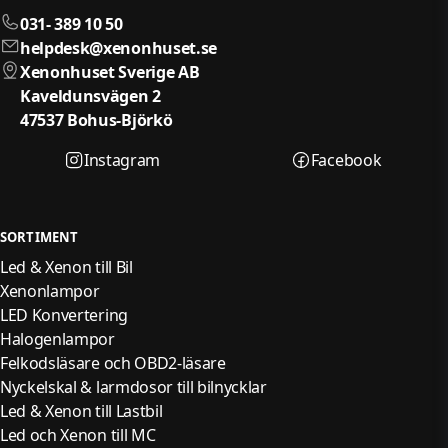
031- 389 10 50
helpdesk@xenonhuset.se
Xenonhuset Sverige AB
Kaveldunsvägen 2
47537 Bohus-Björkö
Instagram
Facebook
SORTIMENT
Led & Xenon till Bil
Xenonlampor
LED Konvertering
Halogenlampor
Felkodsläsare och OBD2-läsare
Nyckelskal & larmdosor till bilnycklar
Led & Xenon till Lastbil
Led och Xenon till MC