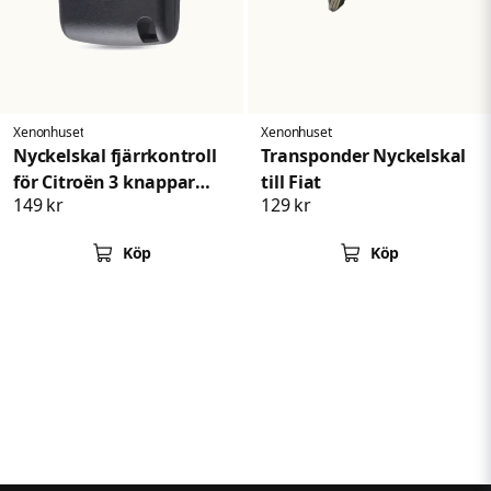
Xenonhuset
Xenonhuset
Nyckelskal fjärrkontroll
Transponder Nyckelskal
för Citroën 3 knappar
till Fiat
149 kr
129 kr
bilnyckel C1 C2 C3 C4 C5
Köp
Köp