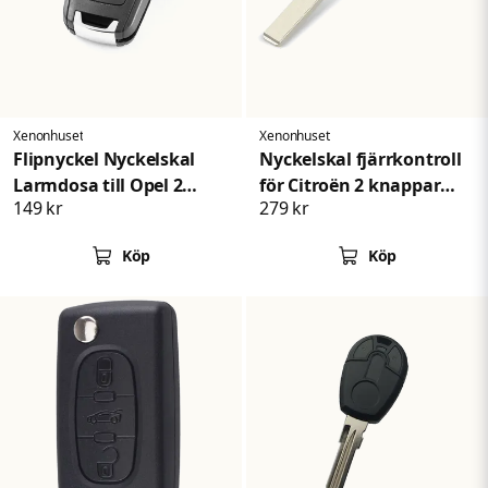
Skicka fråga
Xenonhuset
Xenonhuset
Flipnyckel Nyckelskal
Nyckelskal fjärrkontroll
Larmdosa till Opel 2
för Citroën 2 knappar
149 kr
279 kr
knappar
bilnyckel
Köp
Köp