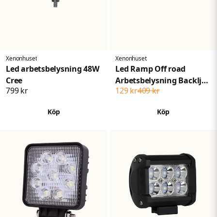
• Certifieringar: IP67, CE, RoHS, ISO 9001
Skicka fråga
Xenonhuset
Xenonhuset
Led arbetsbelysning 48W
Led Ramp Off road
Cree
Arbetsbelysning Backljus
799 kr
129 kr
409 kr
18W 12V-24V Flood
Köp
Köp