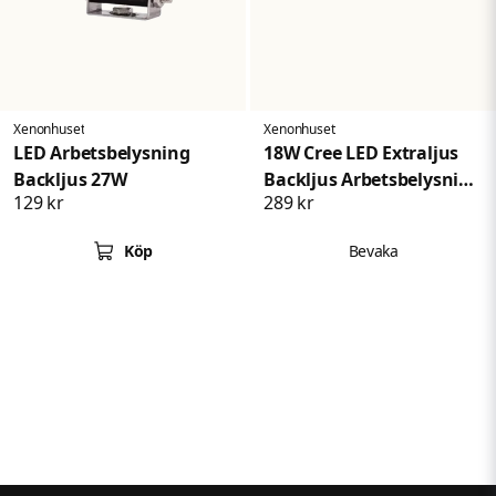
Xenonhuset
Xenonhuset
LED Arbetsbelysning
18W Cree LED Extraljus
Backljus 27W
Backljus Arbetsbelysning
129 kr
289 kr
Flood
Köp
Bevaka