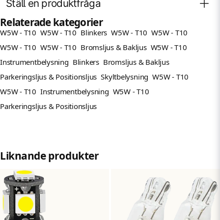
Ställ en produktfråga
Xenonvit 5000K
Chip 3632
Relaterade kategorier
W5W - T10
W5W - T10
Blinkers
W5W - T10
W5W - T10
Polaritetsoberoende
Fråga oss något om denna produkten...
question
W5W - T10
W5W - T10
Bromsljus & Bakljus
W5W - T10
Canbus, (stark canbus funktion)
Spänning: 12V
Instrumentbelysning
Blinkers
Bromsljus & Bakljus
Namn
Effektförbrukning: 2,28W
Parkeringsljus & Positionsljus
Skyltbelysning
W5W - T10
name
2-pack
W5W - T10
Instrumentbelysning
W5W - T10
Längd: 28 mm
Mejladress
Parkeringsljus & Positionsljus
email
Bredd: 10 mm
Ja, ni får publicera min fråga
Liknande produkter
Skicka fråga