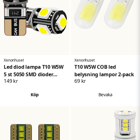
Xenonhuset
Xenonhuset
Led diod lampa T10 W5W
T10 W5W COB led
5 st 5050 SMD dioder
belysning lampor 2-pack
149 kr
69 kr
canbus 2-pack
Köp
Bevaka