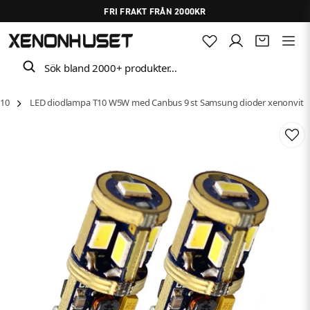
FRI FRAKT FRÅN 2000KR
Sök bland 2000+ produkter…
T10
LED diodlampa T10 W5W med Canbus 9 st Samsung dioder xenonvit