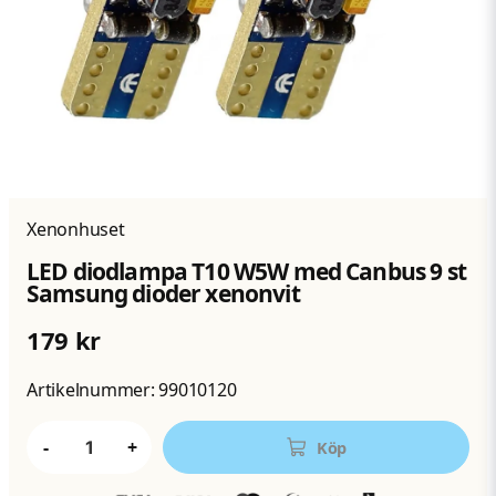
Xenonhuset
LED diodlampa T10 W5W med Canbus 9 st
Samsung dioder xenonvit
179 kr
Artikelnummer:
99010120
-
+
Köp