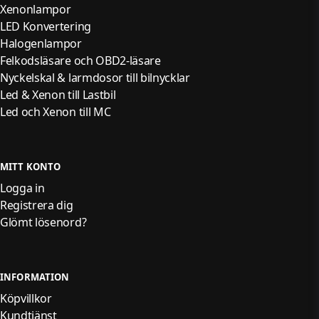
Xenonlampor
LED Konvertering
Halogenlampor
Felkodsläsare och OBD2-läsare
Nyckelskal & larmdosor till bilnycklar
Led & Xenon till Lastbil
Led och Xenon till MC
MITT KONTO
Logga in
Registrera dig
Glömt lösenord?
INFORMATION
Köpvillkor
Kundtjänst