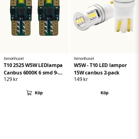
Xenonhuset
Xenonhuset
T10 2525 W5W LEDlampa
W5W - T10 LED lampor
Canbus 6000K 6 smd 9-
15W canbus 2-pack
129 kr
149 kr
32V
Köp
Köp