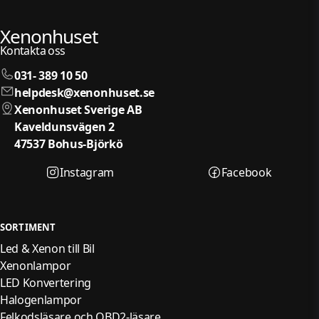
Xenonhuset
Kontakta oss
031- 389 10 50
helpdesk@xenonhuset.se
Xenonhuset Sverige AB
Kaveldunsvägen 2
47537 Bohus-Björkö
Instagram
Facebook
SORTIMENT
Led & Xenon till Bil
Xenonlampor
LED Konvertering
Halogenlampor
Felkodsläsare och OBD2-läsare