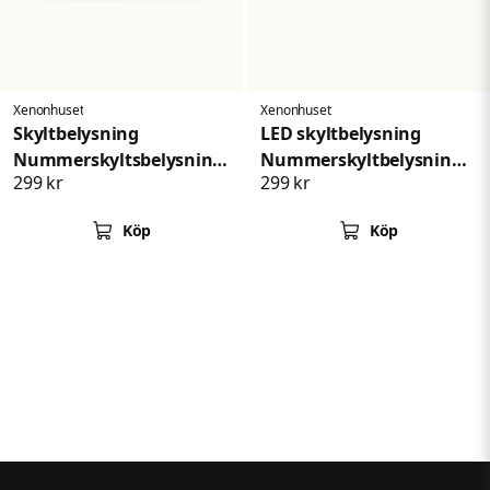
Xenonhuset
Xenonhuset
Skyltbelysning
LED skyltbelysning
Nummerskyltsbelysning
Nummerskyltbelysning
299 kr
299 kr
Fiat Dodge Maserati
Chevrolet Silverado
Köp
Köp