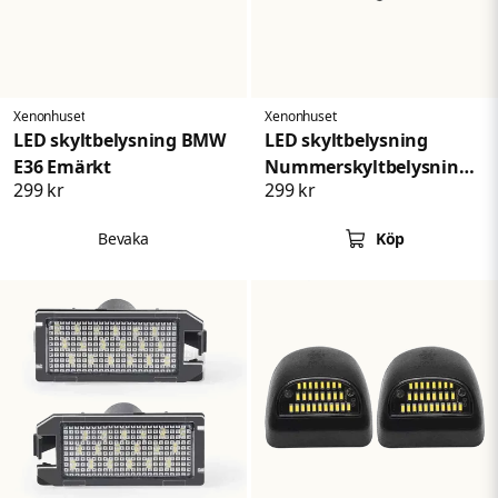
Skicka fråga
Xenonhuset
Xenonhuset
LED skyltbelysning BMW
LED skyltbelysning
E36 Emärkt
Nummerskyltbelysning
299 kr
299 kr
Ford Fusion Focus
Bevaka
Köp